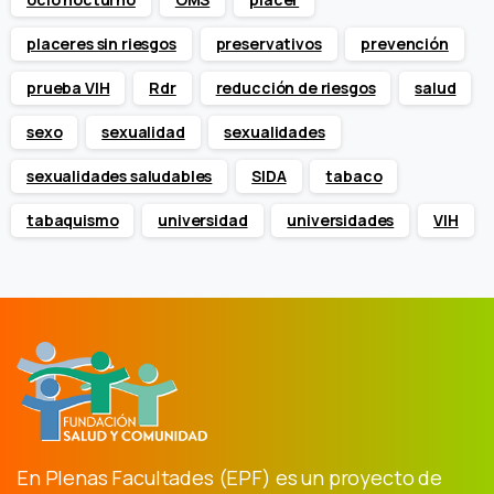
placeres sin riesgos
preservativos
prevención
prueba VIH
Rdr
reducción de riesgos
salud
sexo
sexualidad
sexualidades
sexualidades saludables
SIDA
tabaco
tabaquismo
universidad
universidades
VIH
En Plenas Facultades (EPF) es un proyecto de