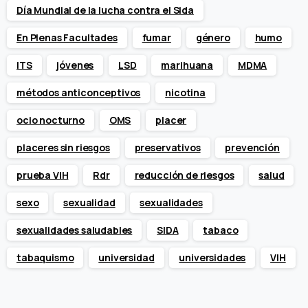
Día Mundial de la lucha contra el Sida
En Plenas Facultades
fumar
género
humo
ITS
jóvenes
LSD
marihuana
MDMA
métodos anticonceptivos
nicotina
ocio nocturno
OMS
placer
placeres sin riesgos
preservativos
prevención
prueba VIH
Rdr
reducción de riesgos
salud
sexo
sexualidad
sexualidades
sexualidades saludables
SIDA
tabaco
tabaquismo
universidad
universidades
VIH