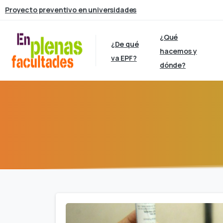
Proyecto preventivo en universidades
¿Qué
¿De qué
hacemos y
va EPF?
dónde?