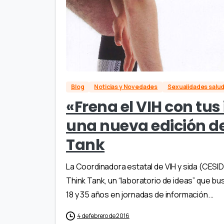
Blog
Noticias y Novedades
Sexualidades salu
«Frena el VIH con tu
una nueva edición d
Tank
La Coordinadora estatal de VIH y sida (CESI
Think Tank, un “laboratorio de ideas” que bu
18 y 35 años en jornadas de información...
4 de febrero de 2016