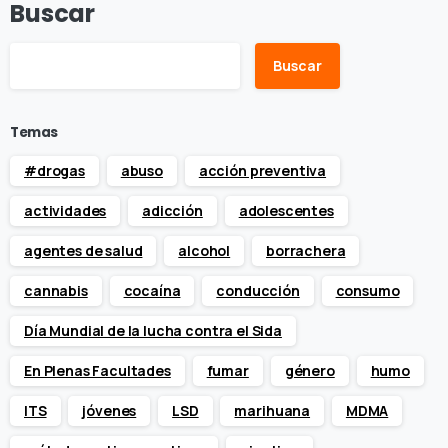
Buscar
Buscar
Temas
#drogas
abuso
acción preventiva
actividades
adicción
adolescentes
agentes de salud
alcohol
borrachera
cannabis
cocaína
conducción
consumo
Día Mundial de la lucha contra el Sida
En Plenas Facultades
fumar
género
humo
ITS
jóvenes
LSD
marihuana
MDMA