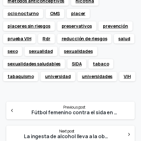
métodos anticonceptivos
nicotina
ocio nocturno
OMS
placer
placeres sin riesgos
preservativos
prevención
prueba VIH
Rdr
reducción de riesgos
salud
sexo
sexualidad
sexualidades
sexualidades saludables
SIDA
tabaco
tabaquismo
universidad
universidades
VIH
Continue
Previous post
Reading
Fútbol femenino contra el sida en Sudáfrica.
Next post
La ingesta de alcohol lleva a la obesidad abdominal.