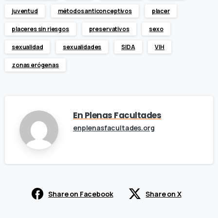
juventud
métodos anticonceptivos
placer
placeres sin riesgos
preservativos
sexo
sexualidad
sexualidades
SIDA
VIH
zonas erógenas
En Plenas Facultades
enplenasfacultades.org
Share on Facebook
Share on X