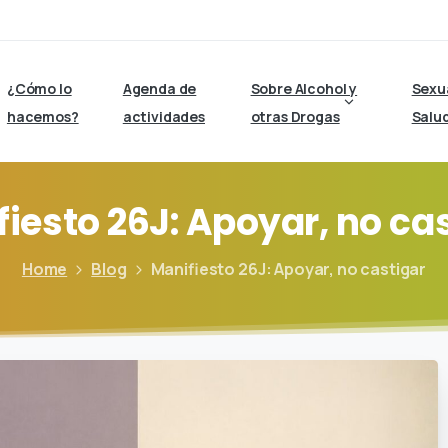
¿Cómo lo
Agenda de
Sobre Alcohol y
Sexu
hacemos?
actividades
otras Drogas
Salu
fiesto
26J:
Apoyar,
no
cas
Home
Blog
Manifiesto 26J: Apoyar, no castigar