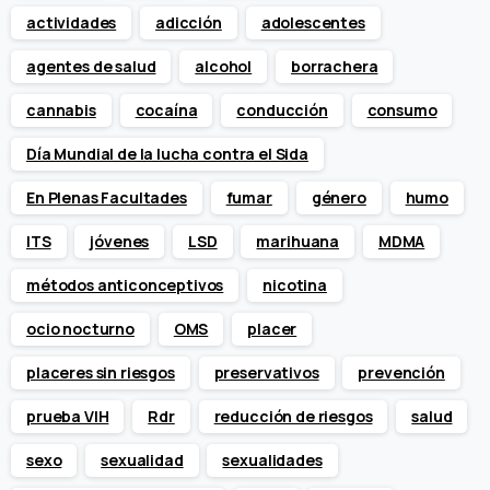
actividades
adicción
adolescentes
agentes de salud
alcohol
borrachera
cannabis
cocaína
conducción
consumo
Día Mundial de la lucha contra el Sida
En Plenas Facultades
fumar
género
humo
ITS
jóvenes
LSD
marihuana
MDMA
métodos anticonceptivos
nicotina
ocio nocturno
OMS
placer
placeres sin riesgos
preservativos
prevención
prueba VIH
Rdr
reducción de riesgos
salud
sexo
sexualidad
sexualidades