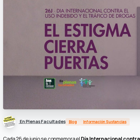
En Plenas Facultades
Blog
Información Sustancias
Cada 26 de junio se conmemora el
Día Internacional contra