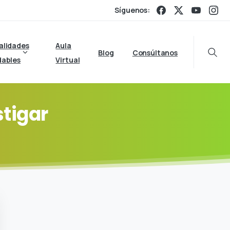
Síguenos:
alidades
Aula
Blog
Consúltanos
Searc
dables
Virtual
tigar