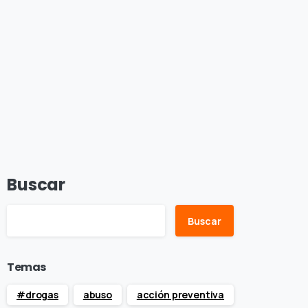
Buscar
Buscar
Temas
#drogas
abuso
acción preventiva