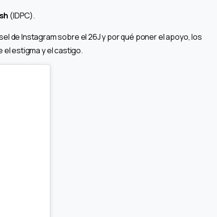
ish
(IDPC).
l de Instagram sobre el 26J y por qué poner el apoyo, los
 el estigma y el castigo.