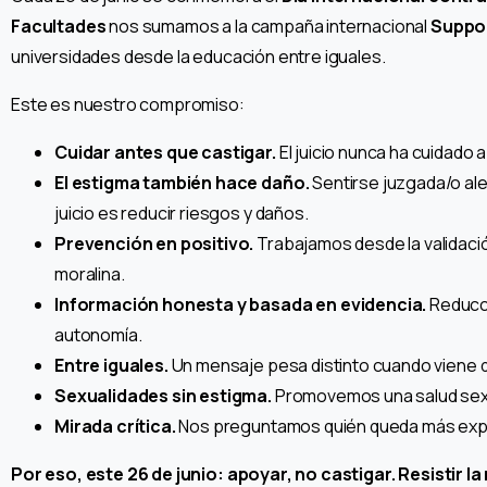
Facultades
nos sumamos a la campaña internacional
Suppor
universidades desde la educación entre iguales.
Este es nuestro compromiso:
Cuidar antes que castigar.
El juicio nunca ha cuidado
El estigma también hace daño.
Sentirse juzgada/o ale
juicio es reducir riesgos y daños.
Prevención en positivo.
Trabajamos desde la validación
moralina.
Información honesta y basada en evidencia.
Reducci
autonomía.
Entre iguales.
Un mensaje pesa distinto cuando viene d
Sexualidades sin estigma.
Promovemos una salud sexua
Mirada crítica.
Nos preguntamos quién queda más expues
Por eso, este 26 de junio: apoyar, no castigar. Resistir l