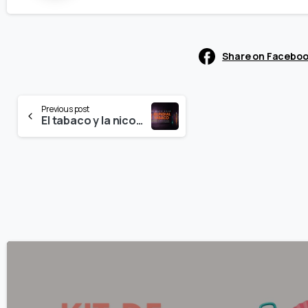
Share on Facebo
Continue
Previous post
El tabaco y la nicotina se reinventan para seguir llegando a la gente joven
Reading