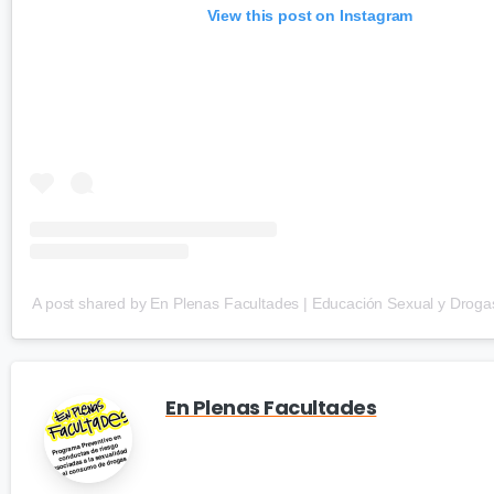
View this post on Instagram
A post shared by En Plenas Facultades | Educación Sexual y Droga
En Plenas Facultades