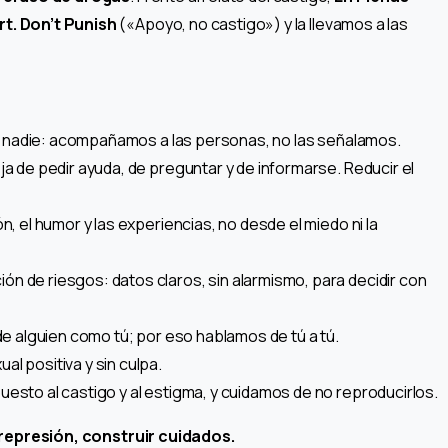
t. Don’t Punish
(«Apoyo, no castigo») y la llevamos a las
 a nadie: acompañamos a las personas, no las señalamos.
ja de pedir ayuda, de preguntar y de informarse. Reducir el
, el humor y las experiencias, no desde el miedo ni la
ón de riesgos: datos claros, sin alarmismo, para decidir con
e alguien como tú; por eso hablamos de tú a tú.
l positiva y sin culpa.
to al castigo y al estigma, y cuidamos de no reproducirlos.
a represión, construir cuidados.