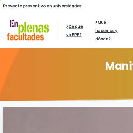
Proyecto preventivo en universidades
¿Qué
¿De qué
hacemos y
va EPF?
dónde?
Mani