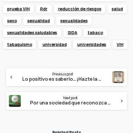
prueba VIH
Rdr
reducción de riesgos
salud
sexo
sexualidad
sexualidades
sexualidades saludables
SIDA
tabaco
tabaquismo
universidad
universidades
VIH
Continue
Previous post
Reading
Lo positivo es saberlo… ¡Hazte la prueba!
Next post
Por una sociedad que reconozca la reducción de daños como una respuesta eficaz de salud pública
Related Posts