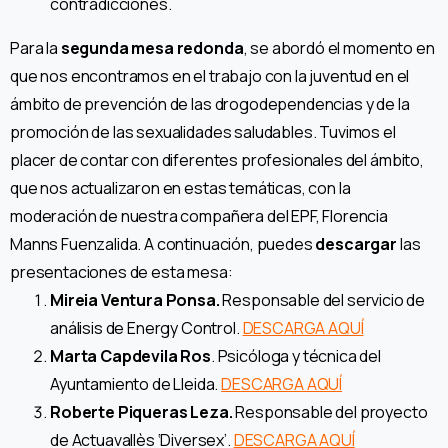
contradicciones.
Para la
segunda mesa redonda
, se abordó el momento en
que nos encontramos en el trabajo con la juventud en el
ámbito de prevención de las drogodependencias y de la
promoción de las sexualidades saludables. Tuvimos el
placer de contar con diferentes profesionales del ámbito,
que nos actualizaron en estas temáticas, con la
moderación de nuestra compañera del EPF, Florencia
Manns Fuenzalida.
A continuación, puedes
descargar
las
presentaciones de esta mesa:
Mireia Ventura Ponsa.
Responsable del servicio de
análisis de Energy Control.
DESCARGA AQUÍ
Marta Capdevila Ros
. Psicóloga y técnica del
Ayuntamiento de Lleida.
DESCARGA AQUÍ
Roberte Piqueras Leza.
Responsable del proyecto
de Actuavallès ‘Diversex’.
DESCARGA AQUÍ