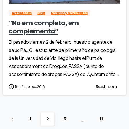
Actividades
Blog
Noticias y Novedades
“No em completa, em
complementa”
El pasado viernes 2 de febrero, nuestro agente de
salud Pau G., estudiante de primer año de psicología
de la Universidad de Vic, llegó hasta el Punt de
Assessorament de Drogues PASSA (punto de
asesoramiento de drogas PASSA) del Ayuntamiento...
5 de febrero de 2018
Read more
1
2
3
…
11