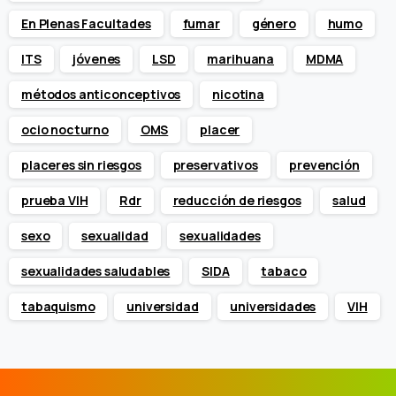
En Plenas Facultades
fumar
género
humo
ITS
jóvenes
LSD
marihuana
MDMA
métodos anticonceptivos
nicotina
ocio nocturno
OMS
placer
placeres sin riesgos
preservativos
prevención
prueba VIH
Rdr
reducción de riesgos
salud
sexo
sexualidad
sexualidades
sexualidades saludables
SIDA
tabaco
tabaquismo
universidad
universidades
VIH