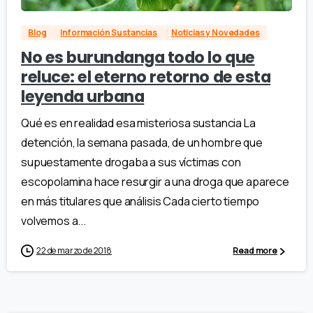
Blog
Información Sustancias
Noticias y Novedades
No es burundanga todo lo que
reluce: el eterno retorno de esta
leyenda urbana
Qué es en realidad esa misteriosa sustancia La
detención, la semana pasada, de un hombre que
supuestamente drogaba a sus víctimas con
escopolamina hace resurgir a una droga que aparece
en más titulares que análisis Cada cierto tiempo
volvemos a...
22 de marzo de 2018
Read more