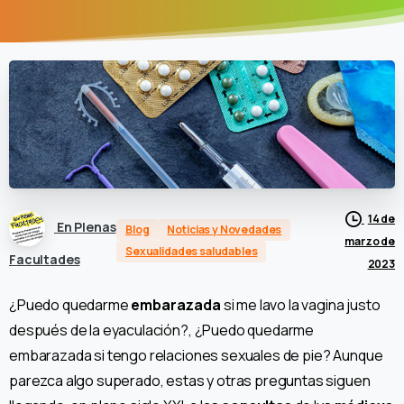
14 de
En Plenas
Blog
Noticias y Novedades
marzo de
Sexualidades saludables
Facultades
2023
¿Puedo quedarme
embarazada
si me lavo la vagina justo
después de la eyaculación?, ¿Puedo quedarme
embarazada si tengo relaciones sexuales de pie? Aunque
parezca algo superado, estas y otras preguntas siguen