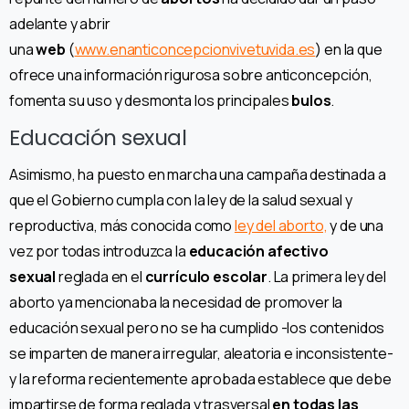
adelante y abrir
una
web
(
www.enanticoncepcionvivetuvida.es
) en la que
ofrece una información rigurosa sobre anticoncepción,
fomenta su uso y desmonta los principales
bulos
.
Educación sexual
Asimismo, ha puesto en marcha una campaña destinada a
que el Gobierno cumpla con la ley de la salud sexual y
reproductiva, más conocida como
ley del aborto,
y de una
vez por todas introduzca la
educación afectivo
sexual
reglada en el
currículo escolar
. La primera ley del
aborto ya mencionaba la necesidad de promover la
educación sexual pero no se ha cumplido -los contenidos
se imparten de manera irregular, aleatoria e inconsistente-
y la reforma recientemente aprobada establece que debe
impartirse de forma reglada y trasversal
en todas las