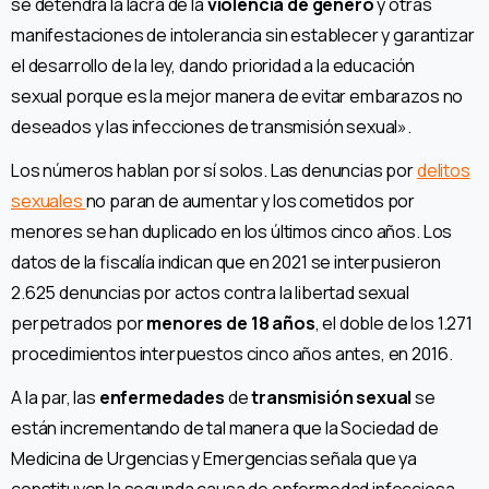
se detendrá la lacra de la
violencia de género
y otras
manifestaciones de intolerancia sin establecer y garantizar
el desarrollo de la ley, dando prioridad a la educación
sexual porque es la mejor manera de evitar embarazos no
deseados y las infecciones de transmisión sexual».
Los números hablan por sí solos. Las denuncias por
delitos
sexuales
no paran de aumentar y los cometidos por
menores se han duplicado en los últimos cinco años. Los
datos de la fiscalía indican que en 2021 se interpusieron
2.625 denuncias por actos contra la libertad sexual
perpetrados por
menores de 18 años
, el doble de los 1.271
procedimientos interpuestos cinco años antes, en 2016.
A la par, las
enfermedades
de
transmisión sexual
se
están incrementando de tal manera que la Sociedad de
Medicina de Urgencias y Emergencias señala que ya