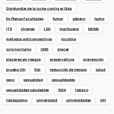
Día Mundial de la lucha contra el Sida
En Plenas Facultades
fumar
género
humo
ITS
jóvenes
LSD
marihuana
MDMA
métodos anticonceptivos
nicotina
ocio nocturno
OMS
placer
placeres sin riesgos
preservativos
prevención
prueba VIH
Rdr
reducción de riesgos
salud
sexo
sexualidad
sexualidades
sexualidades saludables
SIDA
tabaco
tabaquismo
universidad
universidades
VIH