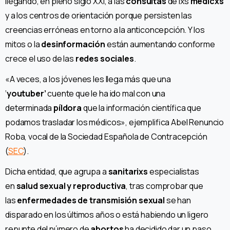
llegando, en pleno siglo XXI, a las
consultas
de lxs
médicxs
y a los centros de orientación porque persisten las
creencias erróneas en torno a la anticoncepción. Y los
mitos o la
desinformación
están aumentando conforme
crece el uso de las
redes sociales
.
«A veces, a los jóvenes les llega más que una
‘
youtuber’
cuente que le ha ido mal con una
determinada
píldora
que la información científica que
podamos trasladar los médicos», ejemplifica Abel Renuncio
Roba, vocal de la Sociedad Española de Contracepción
(
SEC
).
Dicha entidad, que agrupa a
sanitarixs
especialistas
en
salud sexual y reproductiva
, tras comprobar que
las
enfermedades de transmisión sexual
se han
disparado en los últimos años o está habiendo un ligero
repunte del número de
abortos
ha decidido dar un paso