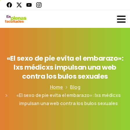
«El
sexo
de
pie
evita
el
embarazo»:
lxs
médicxs
impulsan
una
web
contra
los
bulos
sexuales
Home
Blog
«El sexo de pie evita el embarazo»: lxs médicxs
impulsan una web contra los bulos sexuales