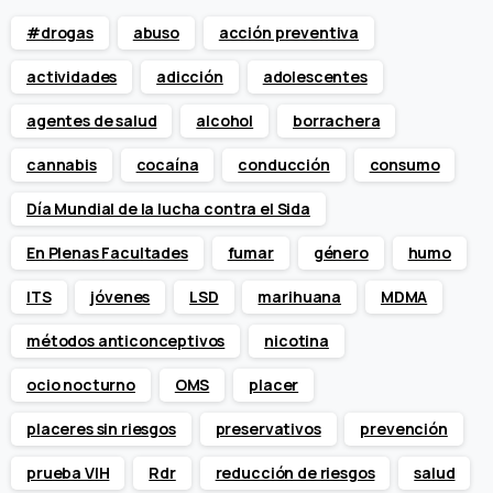
#drogas
abuso
acción preventiva
actividades
adicción
adolescentes
agentes de salud
alcohol
borrachera
cannabis
cocaína
conducción
consumo
Día Mundial de la lucha contra el Sida
En Plenas Facultades
fumar
género
humo
ITS
jóvenes
LSD
marihuana
MDMA
métodos anticonceptivos
nicotina
ocio nocturno
OMS
placer
placeres sin riesgos
preservativos
prevención
prueba VIH
Rdr
reducción de riesgos
salud