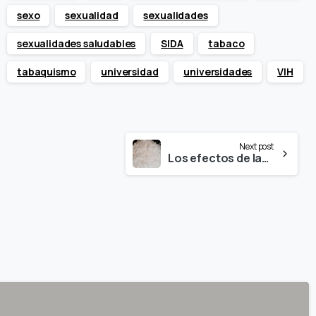
sexo
sexualidad
sexualidades
sexualidades saludables
SIDA
tabaco
tabaquismo
universidad
universidades
VIH
Next post
Los efectos de las 10 drogas más controvertidas