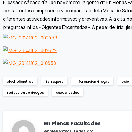
El pasado sábado día 1 de noviembre, la gente de En Plenas 
fiesta con los compañeros y compañeras de la Mesa de Salud.
diferentes actividades informativas y preventivas. A la cita, no 
preguntas, ni los «Gigantes Encantados». A pesar del frío, ¡l
alcoholimetros
Barraques
información drogas
ocio 
reducción de riesgos
sexualidades
En Plenas Facultades
enplenasfacultades.org