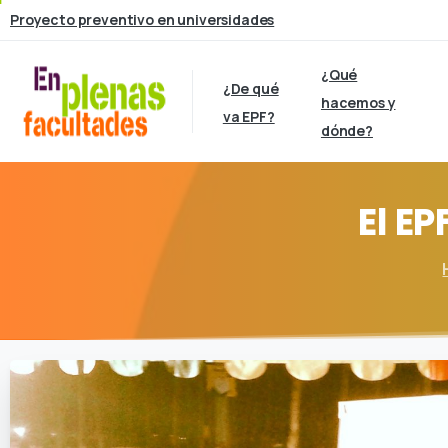
Proyecto preventivo en universidades
¿Qué
¿De qué
hacemos y
va EPF?
dónde?
El
EP