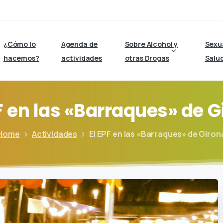
¿Cómo lo
Agenda de
Sobre Alcohol y
Sexu
hacemos?
actividades
otras Drogas
Salu
F
en
las
«Barraques»
de
G
Home
Actividades
El EPF en las «Barraques» de Giron