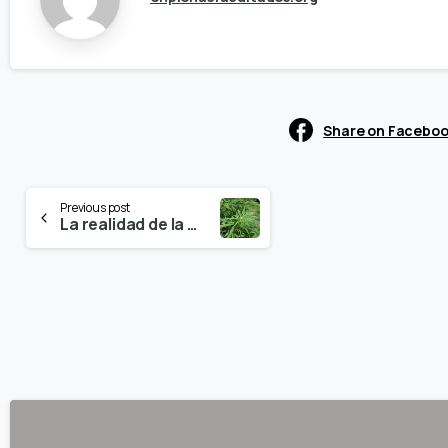
Share on Facebo
Continue
Previous post
La realidad de la marihuana en EEUU cuestiona los tratados antidroga de la ONU
Reading