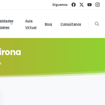
Síguenos:
alidades
Aula
Blog
Consúltanos
Searc
dables
Virtual
irona
a