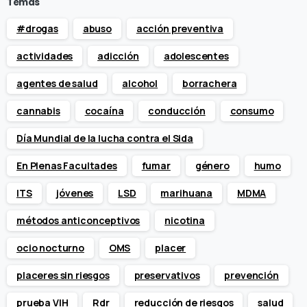
Temas
#drogas
abuso
acción preventiva
actividades
adicción
adolescentes
agentes de salud
alcohol
borrachera
cannabis
cocaína
conducción
consumo
Día Mundial de la lucha contra el Sida
En Plenas Facultades
fumar
género
humo
ITS
jóvenes
LSD
marihuana
MDMA
métodos anticonceptivos
nicotina
ocio nocturno
OMS
placer
placeres sin riesgos
preservativos
prevención
prueba VIH
Rdr
reducción de riesgos
salud