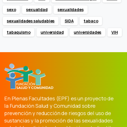
sexo
sexualidad
sexualidades
sexualidades saludables
SIDA
tabaco
tabaquismo
universidad
universidades
VIH
En Plenas Facultades (EPF) es un proyecto de
la Fundación Salud y Comunidad sobre
prevención y reducción de riesgos del uso de
sustancias y la promoción de las sexualidades