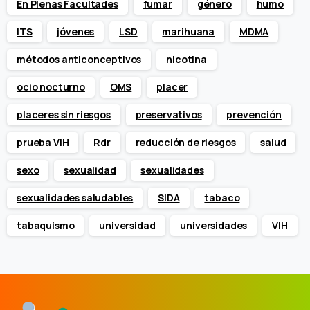
En Plenas Facultades
fumar
género
humo
ITS
jóvenes
LSD
marihuana
MDMA
métodos anticonceptivos
nicotina
ocio nocturno
OMS
placer
placeres sin riesgos
preservativos
prevención
prueba VIH
Rdr
reducción de riesgos
salud
sexo
sexualidad
sexualidades
sexualidades saludables
SIDA
tabaco
tabaquismo
universidad
universidades
VIH