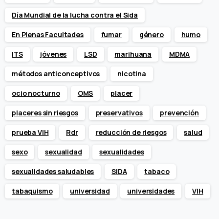
Día Mundial de la lucha contra el Sida
En Plenas Facultades
fumar
género
humo
ITS
jóvenes
LSD
marihuana
MDMA
métodos anticonceptivos
nicotina
ocio nocturno
OMS
placer
placeres sin riesgos
preservativos
prevención
prueba VIH
Rdr
reducción de riesgos
salud
sexo
sexualidad
sexualidades
sexualidades saludables
SIDA
tabaco
tabaquismo
universidad
universidades
VIH