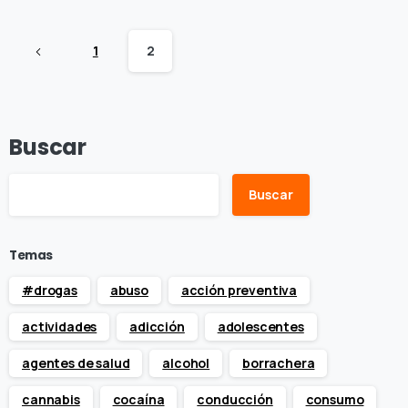
1
2
Buscar
Buscar
Temas
#drogas
abuso
acción preventiva
actividades
adicción
adolescentes
agentes de salud
alcohol
borrachera
cannabis
cocaína
conducción
consumo