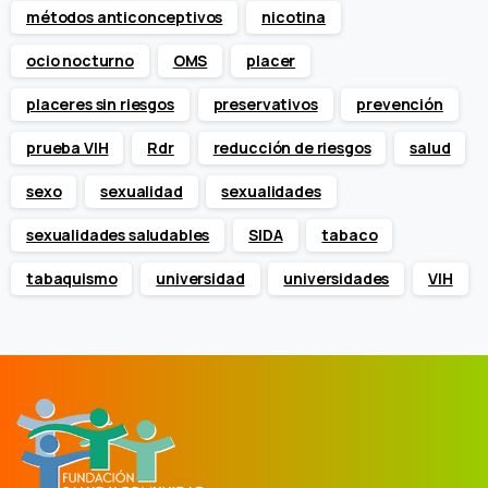
métodos anticonceptivos
nicotina
ocio nocturno
OMS
placer
placeres sin riesgos
preservativos
prevención
prueba VIH
Rdr
reducción de riesgos
salud
sexo
sexualidad
sexualidades
sexualidades saludables
SIDA
tabaco
tabaquismo
universidad
universidades
VIH