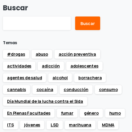
Buscar
Buscar
Temas
#drogas
abuso
acción preventiva
actividades
adicción
adolescentes
agentes de salud
alcohol
borrachera
cannabis
cocaína
conducción
consumo
Día Mundial de la lucha contra el Sida
En Plenas Facultades
fumar
género
humo
ITS
jóvenes
LSD
marihuana
MDMA