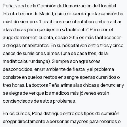
Peña, vocal de la Comisión de Humanización del Hospital
Infanta Leonor de Madrid, quien recuerda que la sumisión ha
existido siempre: “Los chicos que intentaban emborrachar
a las chicas para que dijesen
sí
fácilmente”. Pero con el
auge de Internet, cuenta, desde 2015 es más fácil acceder
a drogas inhabilitantes. En su hospital ven entre tres y cinco
casos de sumisiones al mes (una de cada tres, de la
mediática burundanga). Siempre son agresores
desconocidos, en un ambiente de fiesta, y el problema
consiste en que los restos en sangre apenas duran dos o
tres horas. La doctora Peña anima a las chicas a denunciar y
se alegra de ver que los médicos más jóvenes están
concienciados de estos problemas.
En los cursos, Peña distingue entre dos tipos de sumisión:
drogar directamente a personas mayores para robarles o