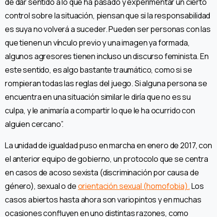
de dar sentido a lo que ha pasado y experimentar un cierto
control sobre la situación, piensan que si la responsabilidad
es suya no volverá a suceder. Pueden ser personas con las
que tienen un vínculo previo y una imagen ya formada,
algunos agresores tienen incluso un discurso feminista. En
este sentido, es algo bastante traumático, como si se
rompieran todas las reglas del juego. Si alguna persona se
encuentra en una situación similar le diría que no es su
culpa, y le animaría a compartir lo que le ha ocurrido con
alguien cercano”.
La unidad de igualdad puso en marcha en enero de 2017, con
el anterior equipo de gobierno, un protocolo que se centra
en casos de acoso sexista (discriminación por causa de
género), sexual o de
orientación sexual (homofobia).
Los
casos abiertos hasta ahora son variopintos y en muchas
ocasiones confluyen en uno distintas razones, como