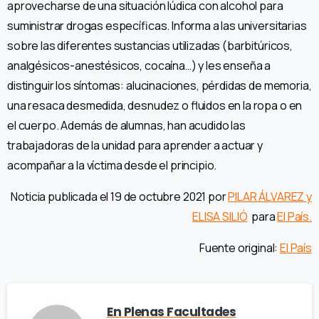
aprovecharse de una situación lúdica con alcohol para
suministrar drogas específicas. Informa a las universitarias
sobre las diferentes sustancias utilizadas (barbitúricos,
analgésicos-anestésicos, cocaína…) y les enseña a
distinguir los síntomas: alucinaciones, pérdidas de memoria,
una resaca desmedida, desnudez o fluidos en la ropa o en
el cuerpo. Además de alumnas, han acudido las
trabajadoras de la unidad para aprender a actuar y
acompañar a la víctima desde el principio.
Noticia publicada el 19 de octubre 2021 por
PILAR ÁLVAREZ y
ELISA SILIÓ
para
El País.
Fuente original:
El País
En Plenas Facultades