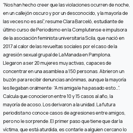
“Nos han hecho creer que las violaciones ocurren de noche,
en un callejón oscuro y por un desconocido, y la mayoría de
las veces no es así”, resume Clara Barceló, estudiante de
último curso de Periodismo en la Complutense e impulsora
de la asociación feminista universitaria Scila, que nació en
2017 al calor de las revueltas sociales por el caso de la
agresión sexual grupal de La Manada en Pamplona.
Llegaron a ser 20 mujeres muy activas, capaces de
concentrar en una asamblea a 150 personas. Abrieron un
buzón para recibir denuncias anónimas, aunque la mayoría
les llegaban oralmente: “A mi amiga le ha pasado esto…”.
Calcula que conocieron entre 10 y 15 casos al año, la
mayoría de acoso. Los derivaron a la unidad. La futura
periodista no conoce casos de agresiones entre amigos,
pero no le sorprende. El primer paso que tiene que dar la
víctima, que está aturdida, es contarle a alguien cercano lo