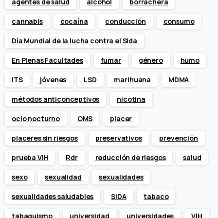
agentes de salud
alcohol
borrachera
cannabis
cocaína
conducción
consumo
Día Mundial de la lucha contra el Sida
En Plenas Facultades
fumar
género
humo
ITS
jóvenes
LSD
marihuana
MDMA
métodos anticonceptivos
nicotina
ocio nocturno
OMS
placer
placeres sin riesgos
preservativos
prevención
prueba VIH
Rdr
reducción de riesgos
salud
sexo
sexualidad
sexualidades
sexualidades saludables
SIDA
tabaco
tabaquismo
universidad
universidades
VIH