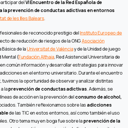
articipar del
VI Encuentro de la Red Española de
ra la prevención de conductas adictivas en entornos
tat de les Illes Balears
.
fesionales de reconocido prestigio del
Instituto Europeo de
oyecto de reducción de riesgos de la ONG
Asociación
 Básica de la
Universitat de València
y de la Unidad de juego
d Mental (
Fundación Althaia
, Red Asistencial Universitaria de
 en común información y desarrollar estrategias para innovar
adicciones en el entorno universitario.
Durante el encuentro
, tuvimos la oportunidad de observar y analizar distintas
 a la
prevención de conductas adictivas
. Además, se
 líneas de acción en la prevención del
consumo de alcohol,
asociados. También reflexionamos sobre las
adicciones
able
de las TIC en estos entornos, así como también el uso
bles. Otro tema muy en boga fue sobre la
prevención de la