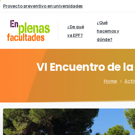
Proyecto preventivo en universidades
¿Qué
¿De qué
hacemos y
va EPF?
dónde?
VI
Encuentro
de
la
Home
Acti