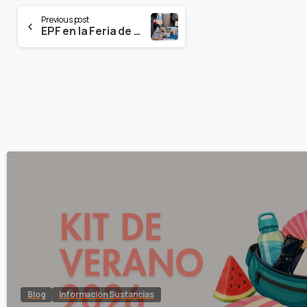
Continue
Previous post
EPF en la Feria de Entidades ApS de la Universidad de Barcelona
Reading
Blog
Información Sustancias