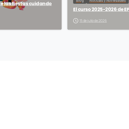
Blog
Noticias y Novedades
de las fiestas cuidando
El curso 2025-2026 de EP
15 de julio de 2026
En Plenas Facultades (EPF) es un
proyecto de la Fundación Salud y
Comunidad sobre prevención y redu
de riesgos del uso de sustancias y la
promoción de las sexualidades
saludables, dirigido a la población
estudiantil universitaria.