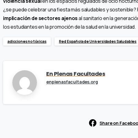
violencia sexual
en los espacios regulados de ocio nocturno 
¿se puede celebrar una fiesta más saludables y sostenible? Po
implicación de sectores ajenos
al sanitario en la generació
los estudiantes en la promoción de la salud en la universida
adicciones no tóxicas
Red Española de Universidades Saludables
En Plenas Facultades
enplenasfacultades.org
Share on Facebo