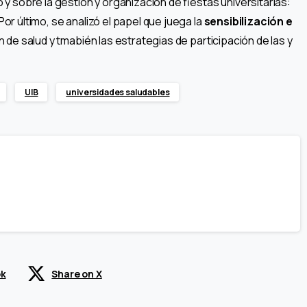
y sobre la gestión y organización de fiestas universitarias:
r último, se analizó el papel que juega la
sensibilización e
n de salud y tmabién las estrategias de participación de las y
d.
UIB
universidades saludables
ok
Share on X