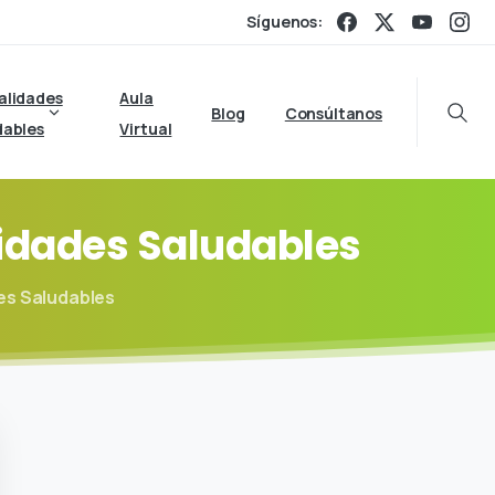
Síguenos:
alidades
Aula
Blog
Consúltanos
Searc
dables
Virtual
idades
Saludables
des Saludables