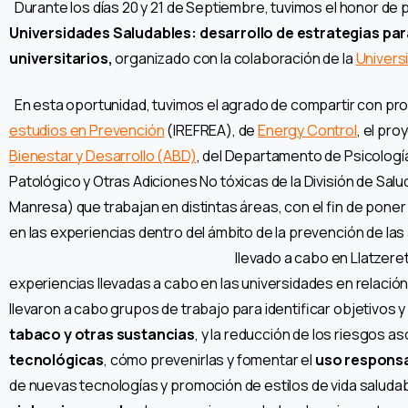
Durante los días 20 y 21 de Septiembre, tuvimos el honor de p
Universidades Saludables: desarrollo de estrategias pa
universitarios,
organizado con la colaboración de la
Universi
En esta oportunidad, tuvimos el agrado de compartir con pro
estudios en Prevención
(IREFREA), de
Energy Control
, el pr
Bienestar y Desarrollo (ABD)
, del Departamento de Psicología
Patológico y Otras Adiciones No tóxicas de la División de Salu
Manresa) que trabajan en distintas áreas, con el fin de poner
en las experiencias dentro del ámbito de la prevención de las 
llevado a cabo en Llatzeret
experiencias llevadas a cabo en las universidades en relación
llevaron a cabo grupos de trabajo para identificar objetivos y
tabaco y otras sustancias
, y la reducción de los riesgos 
tecnológicas
, cómo prevenirlas y fomentar el
uso respons
de nuevas tecnologías y promoción de estilos de vida saluda