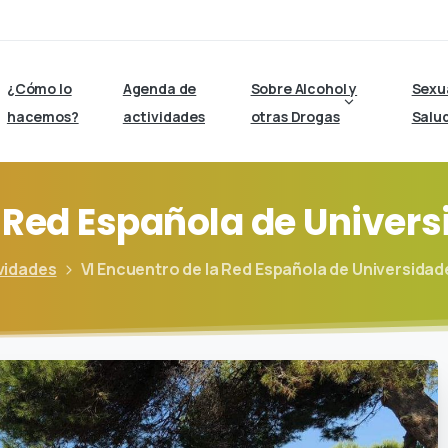
¿Cómo lo
Agenda de
Sobre Alcohol y
Sexu
hacemos?
actividades
otras Drogas
Salu
Red
Española
de
Univers
vidades
VI Encuentro de la Red Española de Universida