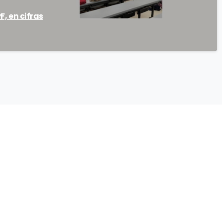
F, en cifras
cción