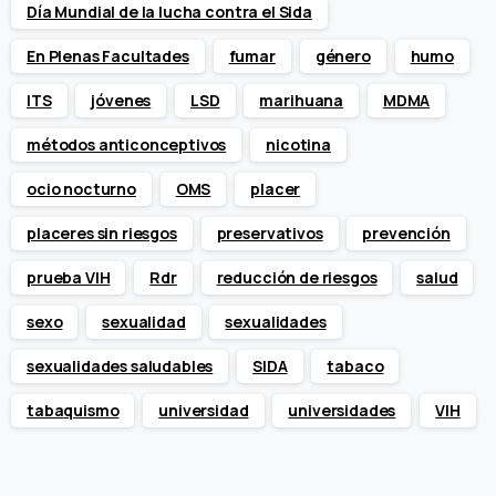
Día Mundial de la lucha contra el Sida
En Plenas Facultades
fumar
género
humo
ITS
jóvenes
LSD
marihuana
MDMA
métodos anticonceptivos
nicotina
ocio nocturno
OMS
placer
placeres sin riesgos
preservativos
prevención
prueba VIH
Rdr
reducción de riesgos
salud
sexo
sexualidad
sexualidades
sexualidades saludables
SIDA
tabaco
tabaquismo
universidad
universidades
VIH