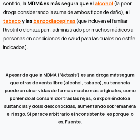
sentido,
la MDMA es más segura que el
alcohol
(la peor
droga considerando la suma de ambos tipos de daño),
el
tabaco
y las
benzodiacepinas
(que incluyen el familiar
Rivotril o clonazepam, administrado por muchos médicos a
personas en condiciones de salud para las cuales no están
indicados).
A pesar de que la MDMA (‘éxtasis’) es una droga más segura
que otras de venta libre (alcohol, tabaco), su tenencia
puede arruinar vidas de formas mucho más originales, como
poniendo al consumidor tras las rejas, o exponiéndolo a
sustancias y dosis desconocidas, aumentando sobremanera
el riesgo. Si parece arbitrario e inconsistente, es porque lo
es. Fuente.