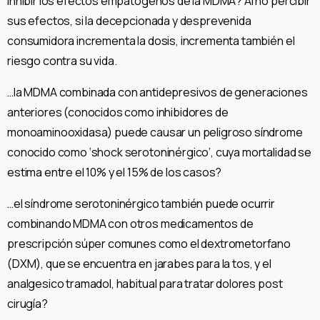
inhibir los efectos empatógenos de la MDMA? Al no percibir
sus efectos, si la decepcionada y desprevenida
consumidora incrementa la dosis, incrementa también el
riesgo contra su vida.
…la MDMA combinada con antidepresivos de generaciones
anteriores (conocidos como inhibidores de
monoaminooxidasa) puede causar un peligroso síndrome
conocido como ‘shock serotoninérgico’, cuya mortalidad se
estima entre el 10% y el 15% de los casos?
…el síndrome serotoninérgico también puede ocurrir
combinando MDMA con otros medicamentos de
prescripción súper comunes como el dextrometorfano
(DXM), que se encuentra en jarabes para la tos, y el
analgesico tramadol, habitual para tratar dolores post
cirugía?