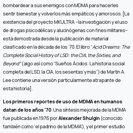
bombardear a sus enemigos con MDMA para hacerles
sentir bienestar y volverlos más empáticos y amorosos. [La
existencia del proyecto MKULTRA −la investigación y el uso
de drogas psicodélicas y alucinógenas con fines militares−
está demostrada desde la publicación de material
clasificado en la década de los ’70. El libro “
Acid Dreams: The
Complete Social History of LSD: the CIA, the Sixties, and
Beyond”
(algo así como “Sueños Ácidos: La historia social
completa del LSD, la CIA, los sesentas y más”) de Martin A.
Lee contiene una versión particularmente atrapante de
esta historia].
Los primeros reportes de uso de MDMA en humanos
datan de los años ‘70
. Una síntesis mejorada de la MDMA
fue publicada en 1976 por
Alexander Shulgin
(conocido
también como ‘el padrino de la MDMA’), y el primer estudio