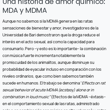
Una historia de amor químico:
MDA y MDMA
Aunque no sabemos si la MDMA genera en las ratas
sensaciones de bienestar y amor, investigadores de la
Universidad de Bari demostraron que la droga reduce el
interés en el acto sexual, así como la capacidad para
consumarlo. Pero −y esto es lo importante− la combinación
con música fuerte incrementa notablemente la
promiscuidad de los animalitos, aunque disminuye su
probabilidad de eyacular incluso en comparación con los
niveles ordinarios, que como bien sabemos también
sucede en humanos. El trabajo se denomina “
Effects on rat
sexual behavior of acute MDMA (ecstasy) alone or in
combination in loud music”
(Efectos de la MDMA −éxtasis−
en el comportamiento sexual de las ratas, administrado