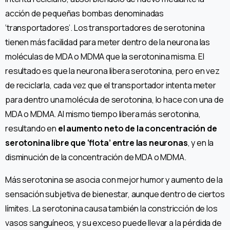
acción de pequeñas bombas denominadas
‘transportadores’. Los transportadores de serotonina
tienen más facilidad para meter dentro de la neurona las
moléculas de MDA o MDMA que la serotonina misma. El
resultado es que la neurona libera serotonina, pero en vez
de reciclarla, cada vez que el transportador intenta meter
para dentro una molécula de serotonina, lo hace con una de
MDA o MDMA. Al mismo tiempo libera más serotonina,
resultando en
el aumento neto de la concentración de
serotonina libre que ‘flota’ entre las neuronas
, y en la
disminución de la concentración de MDA o MDMA.
Más serotonina se asocia con mejor humor y aumento de la
sensación subjetiva de bienestar, aunque dentro de ciertos
límites. La serotonina causa también la constricción de los
vasos sanguíneos, y su exceso puede llevar a la pérdida de