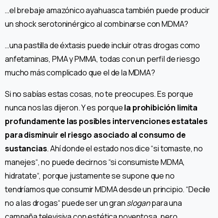
…el brebaje amazónico ayahuasca también puede producir
un shock serotoninérgico al combinarse con MDMA?
…una pastilla de éxtasis puede incluir otras drogas como
anfetaminas, PMA y PMMA, todas con un perfil de riesgo
mucho más complicado que el de la MDMA?
Si no sabías estas cosas, no te preocupes. Es porque
nunca nos las dijeron. Y es porque
la prohibición limita
profundamente las posibles intervenciones estatales
para disminuir el riesgo asociado al consumo de
sustancias
. Ahí donde el estado nos dice “si tomaste, no
manejes“, no puede decirnos “si consumiste MDMA,
hidratate“, porque justamente se supone que no
tendríamos que consumir MDMA desde un principio. “Decile
no a las drogas“ puede ser un gran
slogan
para una
campaña televisiva con estética noventosa, pero