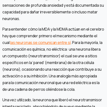
sensaciones de profunda ansiedad y está documentada su
capacidad para dañar irreversiblemente o incluso matar
neuronas.
Para entender cómo la MDA y la MDMA actúan en el cerebro
hay que comprender primero el mecanismo mediante el
cual
las neuronas se comunican entre sí
. Para la mayoría, la
comunicación es química, no eléctrica: una neurona libera
un compuesto (neurotransmisor) el cual se une a sitios
específicos en la ‘pared’ (membrana) de la otra célula
(neurona), ocasionando una reacción que contribuye a su
activación o a su inhibición. Una analogía más apropiada
para la comunicación neuronal que una red eléctrica es la
de una cadena de perros oliéndose la cola.
Una vez utilizado, la neurona que liberó el neurotransmisor
intenta reciclarlo, absorbiéndolo de nuevo mediante la