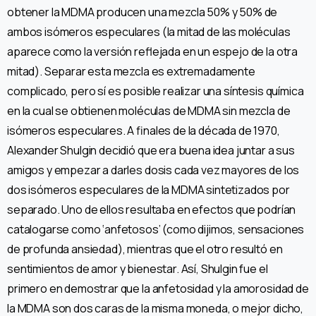
obtener la MDMA producen una mezcla 50% y 50% de
ambos isómeros especulares (la mitad de las moléculas
aparece como la versión reflejada en un espejo de la otra
mitad). Separar esta mezcla es extremadamente
complicado, pero sí es posible realizar una síntesis química
en la cual se obtienen moléculas de MDMA sin mezcla de
isómeros especulares. A finales de la década de 1970,
Alexander Shulgin decidió que era buena idea juntar a sus
amigos y empezar a darles dosis cada vez mayores de los
dos isómeros especulares de la MDMA sintetizados por
separado. Uno de ellos resultaba en efectos que podrían
catalogarse como ‘anfetosos’ (como dijimos, sensaciones
de profunda ansiedad), mientras que el otro resultó en
sentimientos de amor y bienestar. Así, Shulgin fue el
primero en demostrar que la anfetosidad y la amorosidad de
la MDMA son dos caras de la misma moneda, o mejor dicho,