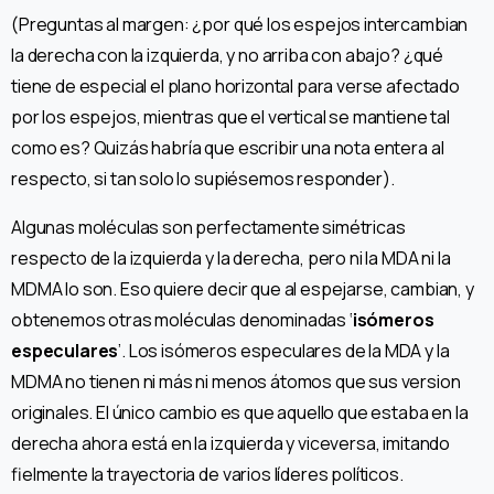
(Preguntas al margen: ¿por qué los espejos intercambian
la derecha con la izquierda, y no arriba con abajo? ¿qué
tiene de especial el plano horizontal para verse afectado
por los espejos, mientras que el vertical se mantiene tal
como es? Quizás habría que escribir una nota entera al
respecto, si tan solo lo supiésemos responder).
Algunas moléculas son perfectamente simétricas
respecto de la izquierda y la derecha, pero ni la MDA ni la
MDMA lo son. Eso quiere decir que al espejarse, cambian, y
obtenemos otras moléculas denominadas ‘
isómeros
especulares
’. Los isómeros especulares de la MDA y la
MDMA no tienen ni más ni menos átomos que sus version
originales. El único cambio es que aquello que estaba en la
derecha ahora está en la izquierda y viceversa, imitando
fielmente la trayectoria de varios líderes políticos.