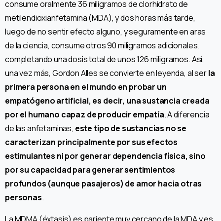
consume oralmente 36 miligramos de clorhidrato de
metilendioxianfetamina (MDA), y dos horas más tarde,
luego de no sentir efecto alguno, y seguramente en aras
de la ciencia, consume otros 90 miligramos adicionales,
completando una dosis total de unos 126 miligramos. Así,
una vez más, Gordon Alles se convierte en leyenda, al ser
la
primera persona en el mundo en probar un
empatógeno artificial, es decir, una sustancia creada
por el humano capaz de producir empatía
. A diferencia
de las anfetaminas,
este tipo de sustancias no se
caracterizan principalmente por sus efectos
estimulantes ni por generar dependencia física, sino
por su capacidad para generar sentimientos
profundos (aunque pasajeros) de amor hacia otras
personas
.
La MDMA (éxtasis) es pariente muy cercano de la MDA y es