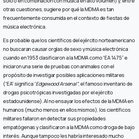
solo o en combinación con música en alto volumen) y, entre
otras cuestiones, sugiere por qué la MDMA es tan
frecuentemente consumida en el contexto de fiestas de
música electrónica.
Es probable que los científicos del ejército norteamericano
no buscaran causar orgías de sexo y música electrónica
cuando en 1953 clasificaron a la MDMA como “EA 1475” e
iniciaron una serie de pruebas con animales con el
propósito de investigar posibles aplicaciones militares
(“EA” significa “
Edgewood Arsenal”
, el famoso inventario de
drogas psicotrópicas investigadas por el ejército
estadounidense). Al no ensayar los efectos de la MDMA en
humanos (mucho menos en ellos mismos), los científicos
militares fallaron en detectar sus propiedades
empatógenas y clasificaron a la MDMA como droga de bajo
interés. Aunque tampoco les habría interesado mucho