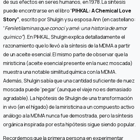
de sus efectos en seres humanos, en 1978. La síntesis
puede encontrarse en el libro “
PIHKAL: A Chemical Love
Story”
, escrito por Shulgin y su esposa Ann (en castellano:
“
Feniletilaminas que conocí y amé: una historia de amor
químico”
). En PIHKAL, Shulgin explica detalladamente el
razonamiento que lo llevó a la síntesis de la MDMA a partir
de un aceite esencial. El mismo parte de observar que la
miristicina (aceite esencial presente en la nuez moscada)
muestra una notable similitud química con la MDMA.
Además, Shulgin sabía que una cantidad suficiente de nuez
moscada puede ‘pegar’ (aunque el viaje no es demasiado
agradable). La hipótesis de Shulgin de una transformación
in vivo (en el hígado) de la miristicina a un compuesto activo
análogo a la MDMA nunca fue demostrada, pero la síntesis
orgánica inspirada por esta hipótesis sigue siendo popular.
Recordemos que la primera persona en experimentar