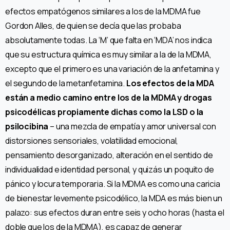
efectos empatógenos similares a los de la MDMA fue
Gordon Alles, de quien se decía que las probaba
absolutamente todas. La ‘M’ que falta en ‘MDA’ nos indica
que su estructura química es muy similar a la de la MDMA,
excepto que el primero es una variación de la anfetamina y
el segundo de la metanfetamina.
Los efectos de la MDA
están a medio camino entre los de la MDMA y drogas
psicodélicas propiamente dichas como la LSD o la
psilocibina
– una mezcla de empatía y amor universal con
distorsiones sensoriales, volatilidad emocional,
pensamiento desorganizado, alteración en el sentido de
individualidad e identidad personal, y quizás un poquito de
pánico y locura temporaria. Si la MDMA es como una caricia
de bienestar levemente psicodélico, la MDA es más bien un
palazo: sus efectos duran entre seis y ocho horas (hasta el
doble que los de la MDMA), es capaz de generar