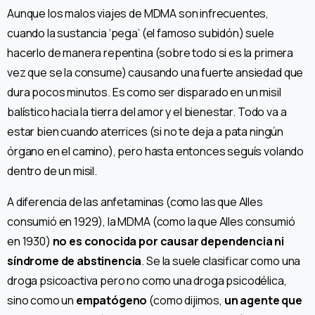
Aunque los malos viajes de MDMA son infrecuentes,
cuando la sustancia ‘pega’ (el famoso subidón) suele
hacerlo de manera repentina (sobre todo si es la primera
vez que se la consume) causando una fuerte ansiedad que
dura pocos minutos. Es como ser disparado en un misil
balístico hacia la tierra del amor y el bienestar. Todo va a
estar bien cuando aterrices (si no te deja a pata ningún
órgano en el camino), pero hasta entonces seguís volando
dentro de un misil.
A diferencia de las anfetaminas (como las que Alles
consumió en 1929), la MDMA (como la que Alles consumió
en 1930)
no es conocida por causar dependencia ni
síndrome de abstinencia
. Se la suele clasificar como una
droga psicoactiva pero no como una droga psicodélica,
sino como un
empatógeno
(como dijimos,
un agente que