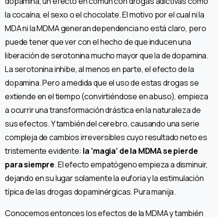
dopamina, un efecto en común con drogas adictivas como
la cocaína, el sexo o el chocolate. El motivo por el cual ni la
MDA ni la MDMA generan dependencia no está claro, pero
puede tener que ver con el hecho de que inducen una
liberación de serotonina mucho mayor que la de dopamina.
La serotonina inhibe, al menos en parte, el efecto de la
dopamina. Pero a medida que el uso de estas drogas se
extiende en el tiempo (convirtiéndose en abuso), empieza
a ocurrir una transformación drástica en la naturaleza de
sus efectos. Y también del cerebro, causando una serie
compleja de cambios irreversibles cuyo resultado neto es
tristemente evidente:
la ‘magia’ de la MDMA se pierde
para siempre
. El efecto empatógeno empieza a disminuir,
dejando en su lugar solamente la euforia y la estimulación
típica de las drogas dopaminérgicas. Pura manija.
Conocemos entonces los efectos de la MDMA y también