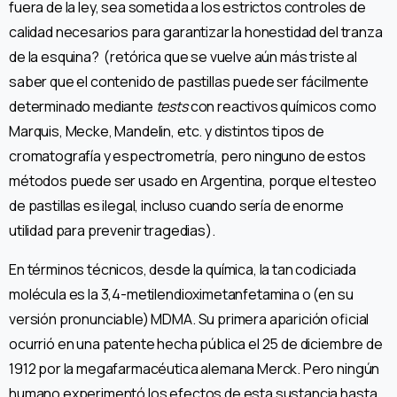
fuera de la ley, sea sometida a los estrictos controles de
calidad necesarios para garantizar la honestidad del tranza
de la esquina? (retórica que se vuelve aún más triste al
saber que el contenido de pastillas puede ser fácilmente
determinado mediante
tests
con reactivos químicos como
Marquis, Mecke, Mandelin, etc. y distintos tipos de
cromatografía y espectrometría, pero ninguno de estos
métodos puede ser usado en Argentina, porque el testeo
de pastillas es ilegal, incluso cuando sería de enorme
utilidad para prevenir tragedias).
En términos técnicos, desde la química, la tan codiciada
molécula es la 3,4-metilendioximetanfetamina o (en su
versión pronunciable) MDMA. Su primera aparición oficial
ocurrió en una patente hecha pública el 25 de diciembre de
1912 por la megafarmacéutica alemana Merck. Pero ningún
humano experimentó los efectos de esta sustancia hasta