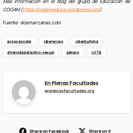
Más información en el blog del grupo de Educación de
COGAM (
https://cogameduca.wordpress.com
).
Fuente: dosmanzanas.com
acoso escolar
ciberacoso
ciberbullying
diversidad afectivo-sexual
género
LGTB
En Plenas Facultades
enplenasfacultades.org
Share on Facebook
Share on X