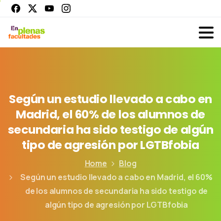
Según
un
estudio
llevado
a
cabo
en
Madrid,
el
60%
de
los
alumnos
de
secundaria
ha
sido
testigo
de
algún
tipo
de
agresión
por
LGTBfobia
Home
Blog
Según un estudio llevado a cabo en Madrid, el 60%
de los alumnos de secundaria ha sido testigo de
algún tipo de agresión por LGTBfobia