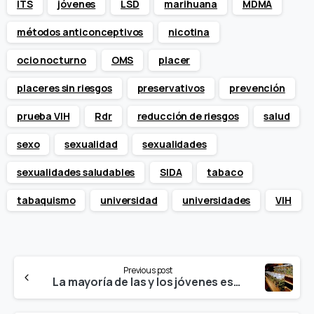
ITS
jóvenes
LSD
marihuana
MDMA
métodos anticonceptivos
nicotina
ocio nocturno
OMS
placer
placeres sin riesgos
preservativos
prevención
prueba VIH
Rdr
reducción de riesgos
salud
sexo
sexualidad
sexualidades
sexualidades saludables
SIDA
tabaco
tabaquismo
universidad
universidades
VIH
Continue
Previous post
Reading
La mayoría de las y los jóvenes españoles apuestan por la legalización controlada del cannabis