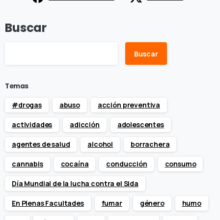
Buscar
Buscar
Temas
#drogas
abuso
acción preventiva
actividades
adicción
adolescentes
agentes de salud
alcohol
borrachera
cannabis
cocaína
conducción
consumo
Día Mundial de la lucha contra el Sida
En Plenas Facultades
fumar
género
humo