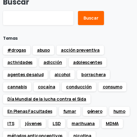
Buscar
Buscar
Temas
#drogas
abuso
acción preventiva
actividades
adicción
adolescentes
agentes de salud
alcohol
borrachera
cannabis
cocaína
conducción
consumo
Día Mundial de la lucha contra el Sida
En Plenas Facultades
fumar
género
humo
ITS
jóvenes
LSD
marihuana
MDMA
métodos anticonceptivos
nicotina