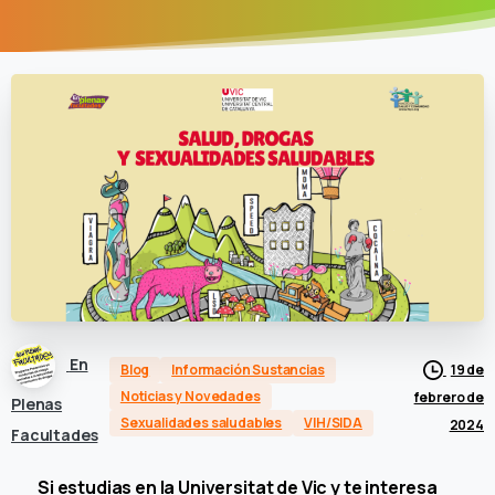
En
Blog
Información Sustancias
19 de
Noticias y Novedades
febrero de
Plenas
Sexualidades saludables
VIH/SIDA
2024
Facultades
Si estudias en la Universitat de Vic y te interesa