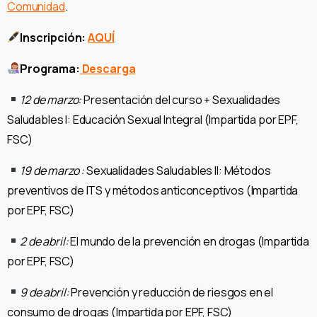
Comunidad
.
Inscripción
:
AQUÍ
Programa:
Descarga
12
de marzo:
Presentación del curso + Sexualidades
Saludables I: Educación Sexual Integral (Impartida por EPF,
FSC)
19 de marzo
:
Sexualidades Saludables II: Métodos
preventivos de ITS y métodos anticonceptivos (Impartida
por EPF, FSC)
2 de abril:
El mundo de la prevención en drogas (Impartida
por EPF, FSC)
9 de abril:
Prevención y reducción de riesgos en el
consumo de drogas (Impartida por EPF, FSC)