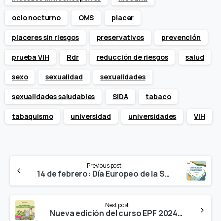
ocio nocturno
OMS
placer
placeres sin riesgos
preservativos
prevención
prueba VIH
Rdr
reducción de riesgos
salud
sexo
sexualidad
sexualidades
sexualidades saludables
SIDA
tabaco
tabaquismo
universidad
universidades
VIH
Continue
Previous post
Reading
14 de febrero: Día Europeo de la Salud Sexual y Reproductiva
Next post
Nueva edición del curso EPF 2024 «Salud, Drogas y Sexualidades Saludables » en la UB