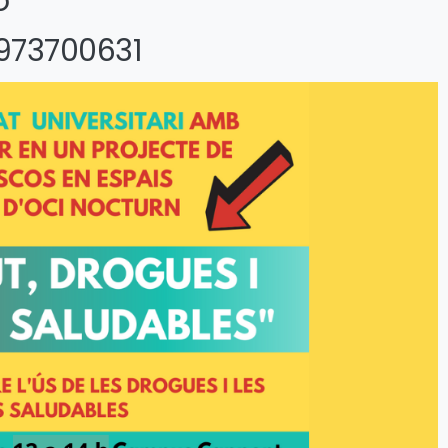
o
 973700631