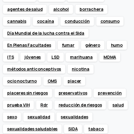
agentes de salud
alcohol
borrachera
cannabis
cocaína
conducción
consumo
Día Mundial de la lucha contra el Sida
En Plenas Facultades
fumar
género
humo
ITS
jóvenes
LSD
marihuana
MDMA
métodos anticonceptivos
nicotina
ocio nocturno
OMS
placer
placeres sin riesgos
preservativos
prevención
prueba VIH
Rdr
reducción de riesgos
salud
sexo
sexualidad
sexualidades
sexualidades saludables
SIDA
tabaco