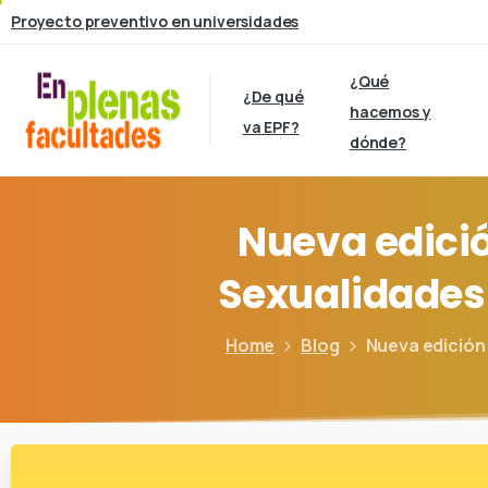
Proyecto preventivo en universidades
¿Qué
¿De qué
hacemos y
va EPF?
dónde?
Nueva
edici
Sexualidades
Home
Blog
Nueva edición 