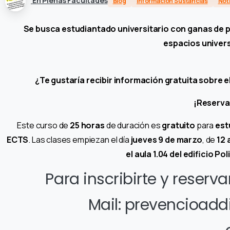
En Plenas Facultades
Blog
Información Sustancias
Not
Se busca estudiantado universitario con ganas de p
espacios universi
¿Te gustaría recibir información gratuita sobre e
¡Reserva 
Este curso de
25 horas
de duración es
gratuito
para
est
ECTS
. Las clases empiezan el día
jueves 9 de marzo
, de
12 
el aula 1.04 del edificio P
Para inscribirte y reserva
Mail: prevencioadd