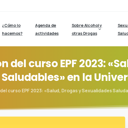
¿Cómo lo
Agenda de
Sobre Alcohol y
Sexu
hacemos?
actividades
otras Drogas
Salu
ón
del
curso
EPF
2023:
«Sa
Saludables»
en
la
Univer
del curso EPF 2023: «Salud, Drogas y Sexualidades Saludabl