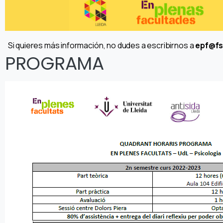
Si quieres más información, no dudes a escribirnos a
epf@fs
PROGRAMA