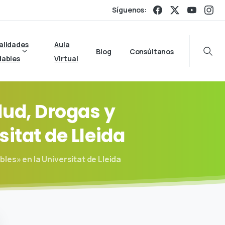
Síguenos:
alidades
Aula
Blog
Consúltanos
Searc
dables
Virtual
lud,
Drogas
y
sitat
de
Lleida
es» en la Universitat de Lleida