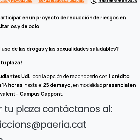
icias y Novedades
Sexualidades saludables
9 de febrero de 2023
articipar en un proyecto de reducción de riesgos en
tarios y de ocio.
l uso de las drogas y las sexualidades saludables?
tu plaza!
udiantes UdL
, con la opción de reconocerlo con
1 crédito
a 14 horas
, hasta el
25 de mayo,
en modalidad
presencial en
olivalent – Campus Cappont.
r tu plaza contáctanos al:
iccions@paeria.cat