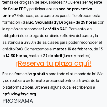
temas de drogas y de sexualidades? ¿Quieres ser
Agente
de Salud EPF
y participar en una
acción preventiva
online
? Entonces, este curso es para ti. Te ofrecemos la
formación
«Salud, Sexualidad y Drogas»
de
25 horas
con
la opción de reconocer
1 crédito RAC.
Para esto, es
obligatoria lo entrega de un diario reflexivo del curso y la
asistencia a un 80% de las clases para poder reconocer el
crédito RAC. Comenzamos el
martes 16 de febrero,
de
13
a 14:30 horas,
hasta el
27
de abril
(lunes y martes).
¡Reserva tu plaza aquí!
Es una formación
gratuita
para todo el alumnado de la UVic
y se realizará en formato presencial online, a través de la
plataforma
Zoom
. Si tienes alguna duda, escríbenos a
epf.uvic@fsyc.org
PROGRAMA