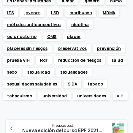
En Plenas Facultades
fumar
género
humo
ITS
jóvenes
LSD
marihuana
MDMA
métodos anticonceptivos
nicotina
ocio nocturno
OMS
placer
placeres sin riesgos
preservativos
prevención
prueba VIH
Rdr
reducción de riesgos
salud
sexo
sexualidad
sexualidades
sexualidades saludables
SIDA
tabaco
tabaquismo
universidad
universidades
VIH
Continue
Previous post
Reading
Nueva edición del curso EPF 2021 «Salud, Drogas y Sexualidad Saludable» en la URV