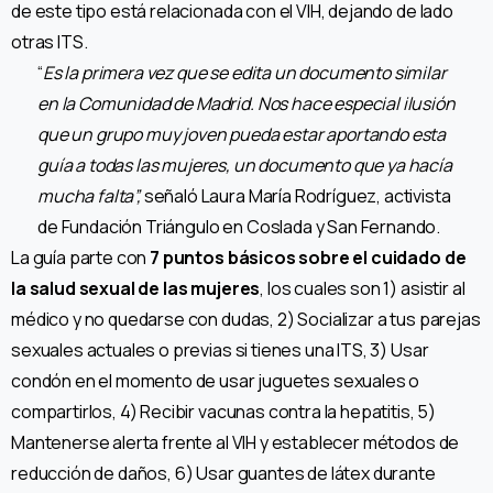
de este tipo está relacionada con el VIH, dejando de lado
otras ITS.
“
Es la primera vez que se edita un documento similar
en la Comunidad de Madrid. Nos hace especial ilusión
que un grupo muy joven pueda estar aportando esta
guía a todas las mujeres, un documento que ya hacía
mucha falta”,
señaló Laura María Rodríguez, activista
de Fundación Triángulo en Coslada y San Fernando.
La guía parte con
7 puntos básicos sobre el cuidado de
la salud sexual de las mujeres
, los cuales son 1) asistir al
médico y no quedarse con dudas, 2) Socializar a tus parejas
sexuales actuales o previas si tienes una ITS, 3) Usar
condón en el momento de usar juguetes sexuales o
compartirlos, 4) Recibir vacunas contra la hepatitis, 5)
Mantenerse alerta frente al VIH y establecer métodos de
reducción de daños, 6) Usar guantes de látex durante