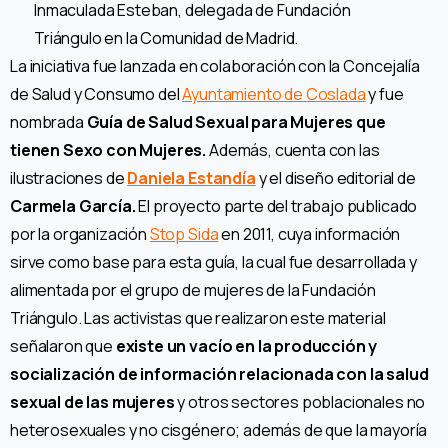
Inmaculada Esteban, delegada de Fundación
Triángulo en la Comunidad de Madrid.
La iniciativa fue lanzada en colaboración con la Concejalía
de Salud y Consumo del
Ayuntamiento de Coslada
y fue
nombrada
Guía de Salud Sexual para Mujeres que
tienen Sexo con Mujeres.
Además, cuenta con las
ilustraciones de
Daniela Estandía
y el diseño editorial de
Carmela García.
El proyecto parte del trabajo publicado
por la organización
Stop Sida
en 2011, cuya información
sirve como base para esta guía, la cual fue desarrollada y
alimentada por el grupo de mujeres de la Fundación
Triángulo. Las activistas que realizaron este material
señalaron que
existe un vacío en la producción y
socialización de información relacionada con la salud
sexual de las mujeres
y otros sectores poblacionales no
heterosexuales y no cisgénero; además de que la mayoría