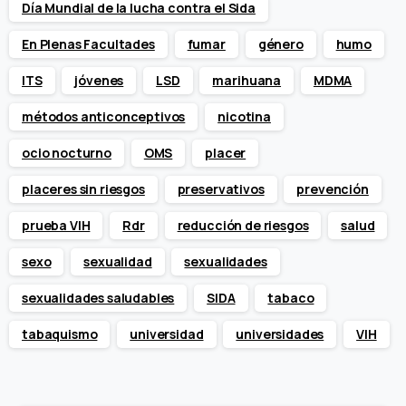
Día Mundial de la lucha contra el Sida
En Plenas Facultades
fumar
género
humo
ITS
jóvenes
LSD
marihuana
MDMA
métodos anticonceptivos
nicotina
ocio nocturno
OMS
placer
placeres sin riesgos
preservativos
prevención
prueba VIH
Rdr
reducción de riesgos
salud
sexo
sexualidad
sexualidades
sexualidades saludables
SIDA
tabaco
tabaquismo
universidad
universidades
VIH