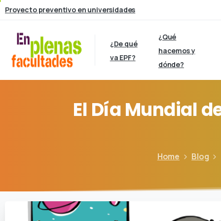
Proyecto preventivo en universidades
¿Qué
¿De qué
hacemos y
va EPF?
dónde?
El
Día
Mundial
de
Home
Blog