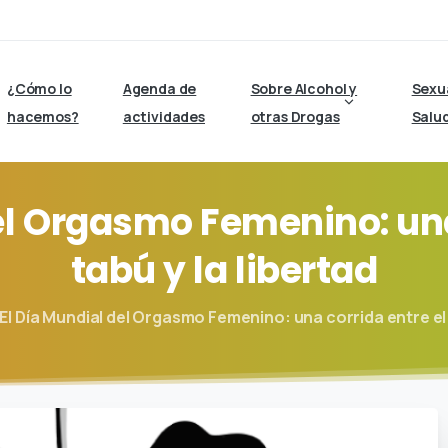
¿Cómo lo
Agenda de
Sobre Alcohol y
Sexu
hacemos?
actividades
otras Drogas
Salu
l
Orgasmo
Femenino:
un
tabú
y
la
libertad
El Día Mundial del Orgasmo Femenino: una corrida entre el 