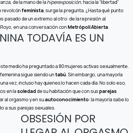
vanza, de la mano de la
hiperexposición
, hacia la “libertad”
no revolcón
feminista
, surge la pregunta. ¿Hasta qué punto
os pasado de un extremo al otro: de la represión al
na Royo, en una conversación con
Metrópoli Abierta
.
NINA TODAVÍA ES UN
 este medio ha preguntado a 80 mujeres activas sexualmente.
femenina sigue siendo un
tabú
. Sin embargo, una mayoría
a vez, incluso hay quienes lo hacen cada día. No solo eso,
os en la
soledad
de su habitación que con sus
parejas
egar al orgasmo y en su
autoconocimiento
: la mayoría sabe lo
lo a sus parejas sexuales.
OBSESIÓN POR
LLEGAR AL ORGASMO