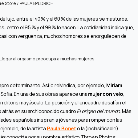
tae Store / PAULA BALDRICH
e lujo, entre el 40 % y el 60 % de las mujeres se masturba,
ntre el 95 % y el 99 % lo hacen. La cotidianidad indica que,
casi con vergüenza, muchos hombres se enorgullecen de
Llegar al orgasmo preocupa a muchas mujeres
mpre determinante. Así lo reivindica, por ejemplo,
Miriam
 Sofía. En una de sus obras aparece una
mujer con velo
,
un clítoris mayúsculo. La posición y el encuadre desafían el
s atrás en su archiconocido cuadro
El origen del mundo
. Más
alidades españolas inspiran a jóvenes para romper con las
 ejemplo, de la artista
Paula Bonet
o la (inclasificable)
más conocida por su nombre artístico Thrown Photos;