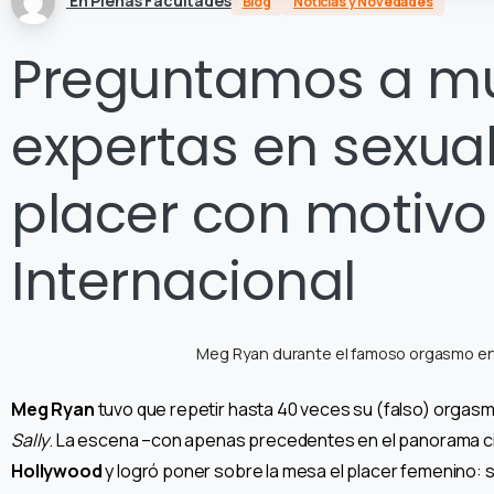
En Plenas Facultades
Blog
Noticias y Novedades
Preguntamos a muj
expertas en sexual
placer con motivo 
Internacional
Meg Ryan durante el famoso orgasmo en la
Meg Ryan
tuvo que repetir hasta 40 veces su (falso) orgasm
Sally
. La escena –con apenas precedentes en el panorama c
Hollywood
y logró poner sobre la mesa el placer femenino: 