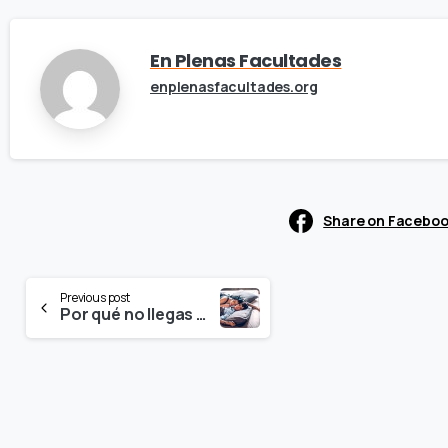
En Plenas Facultades
enplenasfacultades.org
Share on Facebo
Continue
Previous post
Por qué no llegas al orgasmo y cómo solucionarlo
Reading