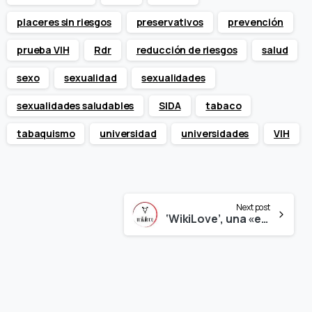
placeres sin riesgos
preservativos
prevención
prueba VIH
Rdr
reducción de riesgos
salud
sexo
sexualidad
sexualidades
sexualidades saludables
SIDA
tabaco
tabaquismo
universidad
universidades
VIH
Next post
‘WikiLove’, una «enciclopedia virtual» sobre temas de sexualidad y afectividad