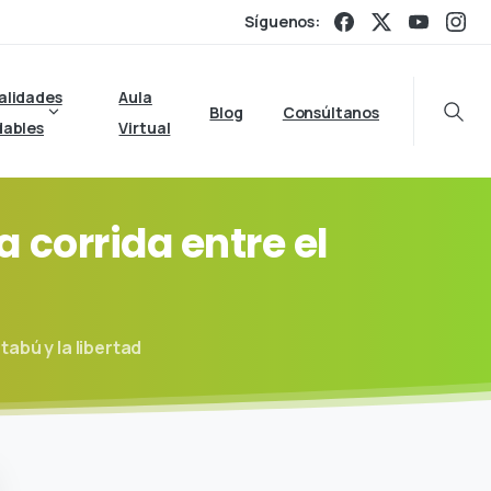
Síguenos:
alidades
Aula
Blog
Consúltanos
Searc
dables
Virtual
a
corrida
entre
el
tabú y la libertad