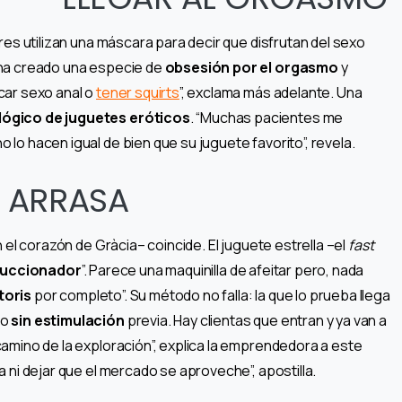
res utilizan una máscara para decir que disfrutan del sexo
 ha creado una especie de
obsesión por el orgasmo
y
car sexo anal o
tener squirts
”, exclama más adelante. Una
lógico de juguetes eróticos
. “Muchas pacientes me
lo hacen igual de bien que su juguete favorito”, revela.
E ARRASA
 el corazón de Gràcia– coincide. El juguete estrella –el
fast
uccionador
”. Parece una maquinilla de afeitar pero, nada
toris
por completo”. Su método no falla: la que lo prueba llega
so
sin estimulación
previa. Hay clientas que entran y ya van a
amino de la exploración”, explica la emprendedora a este
 ni dejar que el mercado se aproveche”, apostilla.