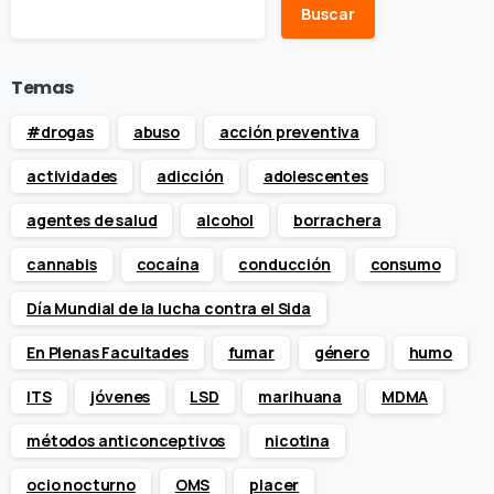
Buscar
Temas
#drogas
abuso
acción preventiva
actividades
adicción
adolescentes
agentes de salud
alcohol
borrachera
cannabis
cocaína
conducción
consumo
Día Mundial de la lucha contra el Sida
En Plenas Facultades
fumar
género
humo
ITS
jóvenes
LSD
marihuana
MDMA
métodos anticonceptivos
nicotina
ocio nocturno
OMS
placer