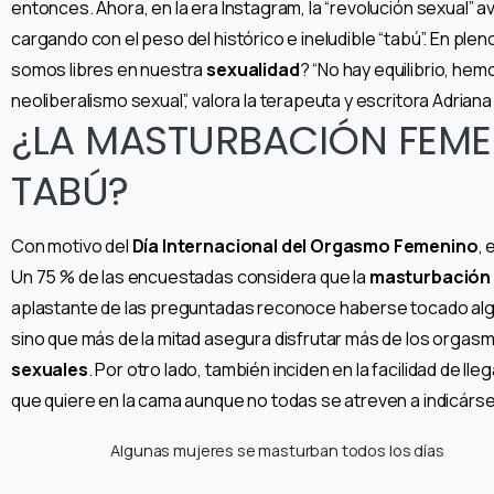
entonces. Ahora, en la era Instagram, la “revolución sexual” a
cargando con el peso del histórico e ineludible “tabú”. En ple
somos libres en nuestra
sexualidad
? “No hay equilibrio, hem
neoliberalismo sexual”, valora la terapeuta y escritora Adria
¿LA MASTURBACIÓN FEME
TABÚ?
Con motivo del
Día Internacional del Orgasmo Femenino
,
Un 75 % de las encuestadas considera que la
masturbación
aplastante de las preguntadas reconoce haberse tocado algun
sino que más de la mitad asegura disfrutar más de los orgasm
sexuales
. Por otro lado, también inciden en la facilidad de ll
que quiere en la cama aunque no todas se atreven a indicárse
Algunas mujeres se masturban todos los días