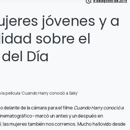
8 de agosto de 2019
eres jóvenes y a
idad sobre el
del Día
 película ‘Cuando Harry conoció a Sally’
o delante de la cámara para el filme
Cuando Harry conoció a
inematográfico– marcó un antes y un después en
sí, las mujeres también nos corremos. Mucho ha llovido desde