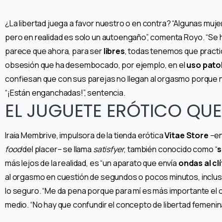
¿La libertad juega a favor nuestro o en contra? “Algunas muje
pero en realidad es solo un autoengaño”, comenta Royo. “Se
parece que ahora, para ser
libres
, todas tenemos que practi
obsesión que ha desembocado, por ejemplo, en el
uso pato
confiesan que con sus parejas no llegan al orgasmo porque no 
“¡Están enganchadas!”, sentencia.
EL JUGUETE ERÓTICO QU
Iraia Membrive, impulsora de la tienda erótica
Vitae Store
–en
food
del placer– se llama
satisfyer
, también conocido como “
s
más lejos de la realidad, es “un aparato que envía
ondas al clí
al orgasmo en cuestión de segundos o pocos minutos, inclu
lo seguro. “Me da pena porque para mí es más importante el c
medio. “No hay que confundir el concepto de libertad femenina