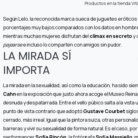
Productos en la tienda Vi
Según Lelo, la reconocida marca sueca de juguetes eróticos d
porcentajes muy bajos comparados con los datos en hombres: e
mientras muchas mujeres disfrutan del
clímax en secreto
y 
pajearse
e incluso lo comparten con amigos sin pudor.
LA MIRADA SÍ
IMPORTA
La mirada en la sexualidad, así como la educación, ha sido sie
Cahn
en la exposición que justo ahora acoge el Museo Reina
desnuda y despatarrada. Entre el vello púbico salta a la vista 
punto de vista contrario que adoptó
Gustave Courbet
siglo
cerrado, más irreal. Igual que la pintora suiza, otras person
barreras y vivir su sexualidad de forma natural. Es el caso, por
performancer
Sofía Rincón
; la fotógrafa
Sofia Massiello
, 