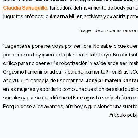
Claudia Sahuquillo
, fundadora del movimiento de body pain
juguetes eróticos; o
Amarna Miller
, activista y ex actriz por
Imagen de una de las version
“La gente se pone nerviosa por ser libre. No sabe lo que quie
por lo menos hay quien se lo plantea”, relata Royo. No obstan
crítico para no caer en “la robotización” y así dejar de ser “mal
Orgasmo Femenino radica –¿paradójicamente?– en Brasil. Cuan
año 2006, el concejal de Esperantina,
José Arimateia Danta
en las mujeres y abordarlo como una cuestión de salud pública.
sociales y, así, se decidió que el
8 de agosto
sería el día en e
Porque pese a los avances, aún hoy, sigue siendo una suerte d
Artículo pub