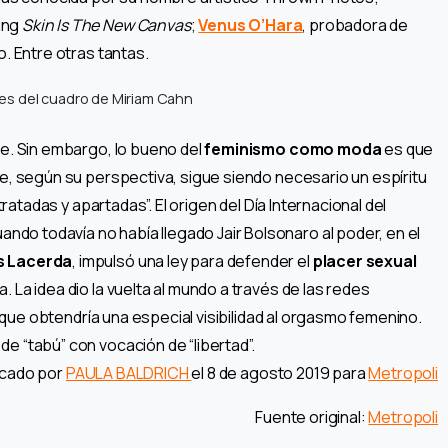
ting
Skin Is The New Canvas
;
Venus O’Hara
, probadora de
no. Entre otras tantas.
es del cuadro de Miriam Cahn
re. Sin embargo, lo bueno del
feminismo como moda
es que
te, según su perspectiva, sigue siendo necesario un espíritu
tratadas y apartadas”. El origen del Día Internacional del
do todavía no había llegado Jair Bolsonaro al poder, en el
s Lacerda
, impulsó una ley para defender el
placer sexual
 La idea dio la vuelta al mundo a través de las redes
l que obtendría una especial visibilidad al orgasmo femenino.
e “tabú” con vocación de “libertad”.
licado por
PAULA BALDRICH
el 8 de agosto 2019 para
Metropoli
Fuente original:
Metropoli