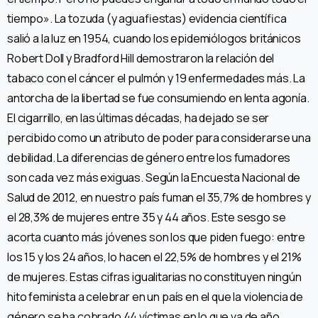
tiempo». La tozuda (y aguafiestas) evidencia científica
salió a la luz en 1954, cuando los epidemiólogos británicos
Robert Doll y Bradford Hill demostraron la relación del
tabaco con el cáncer el pulmón y 19 enfermedades más. La
antorcha de la libertad se fue consumiendo en lenta agonía.
El cigarrillo, en las últimas décadas, ha dejado se ser
percibido como un atributo de poder para considerarse una
debilidad. La diferencias de género entre los fumadores
son cada vez más exiguas. Según la Encuesta Nacional de
Salud de 2012, en nuestro país fuman el 35,7% de hombres y
el 28,3% de mujeres entre 35 y 44 años. Este sesgo se
acorta cuanto más jóvenes son los que piden fuego: entre
los 15 y los 24 años, lo hacen el 22,5% de hombres y el 21%
de mujeres. Estas cifras igualitarias no constituyen ningún
hito feminista a celebrar en un país en el que la violencia de
género se ha cobrado 44 víctimas en lo que va de año.