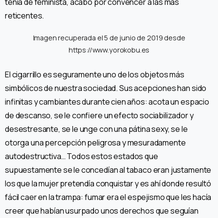
tenía de feminista, acabó por convencer a las más
reticentes.
Imagen recuperada el 5 de junio de 2019 desde
https://www.yorokobu.es
El cigarrillo es seguramente uno de los objetos más
simbólicos de nuestra sociedad. Sus acepciones han sido
infinitas y cambiantes durante cien años: acota un espacio
de descanso, se le confiere un efecto sociabilizador y
desestresante, se le unge con una pátina sexy, se le
otorga una percepción peligrosa y mesuradamente
autodestructiva… Todos estos estados que
supuestamente se le concedían al tabaco eran justamente
los que la mujer pretendía conquistar y es ahí donde resultó
fácil caer en la trampa: fumar era el espejismo que les hacía
creer que habían usurpado unos derechos que seguían