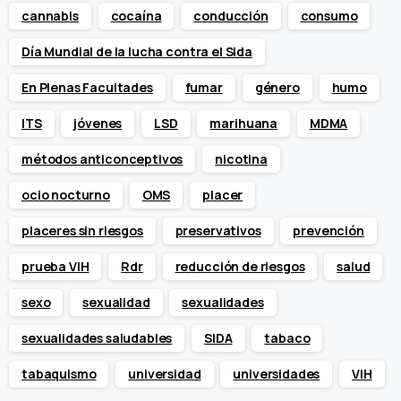
cannabis
cocaína
conducción
consumo
Día Mundial de la lucha contra el Sida
En Plenas Facultades
fumar
género
humo
ITS
jóvenes
LSD
marihuana
MDMA
métodos anticonceptivos
nicotina
ocio nocturno
OMS
placer
placeres sin riesgos
preservativos
prevención
prueba VIH
Rdr
reducción de riesgos
salud
sexo
sexualidad
sexualidades
sexualidades saludables
SIDA
tabaco
tabaquismo
universidad
universidades
VIH