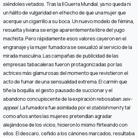
siéndoles vetados. Tras la II Guerra Mundial, ya no queda ni
un hálito de vulgaridad en el hecho de que una mujer que
acerque un cigarrillo a su boca. Un nuevo modelo de fémina,
resuelta y liviana se erige aparentemente libre del yugo
machista. Pero rápidamente esos valores cayeron en el
engranaje y la mujer fumadora se sexualizó al servicio de la
mirada masculina. Las campañas de publicidad de las
empresas tabacaleras fueron protagonizadas por las
actrices más glamurosas del momento que revistieron el
acto de fumar de una sensualidad extrema. El carmín que
tiñe la boquilla, el gesto pausado de succionar y el
abandono concupiscente de la expiración rebosaban
sex-
appeal
. La fumadora fue asimilada por el
stablishment
y tal
como años antes las mujeres pretendían agradar
alejándose de los vicios, hicieron lo mismo flirteando con
ellos. El descaro, ceñido a los cánones marcados, resultaba