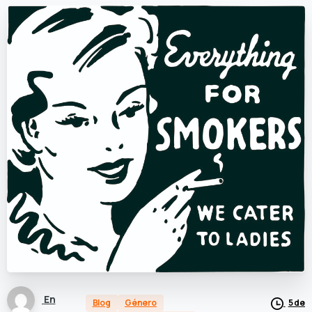
En
Blog
Género
5 de