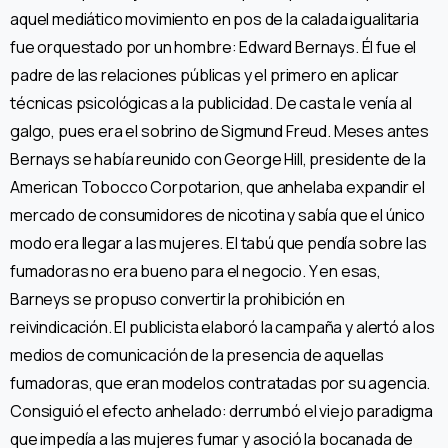
aquel mediático movimiento en pos de la calada igualitaria
fue orquestado por un hombre: Edward Bernays. Él fue el
padre de las relaciones públicas y el primero en aplicar
técnicas psicológicas a la publicidad. De casta le venía al
galgo, pues era el sobrino de Sigmund Freud. Meses antes
Bernays se había reunido con George Hill, presidente de la
American Tobocco Corpotarion, que anhelaba expandir el
mercado de consumidores de nicotina y sabía que el único
modo era llegar a las mujeres. El tabú que pendía sobre las
fumadoras no era bueno para el negocio. Y en esas,
Barneys se propuso convertir la prohibición en
reivindicación. El publicista elaboró la campaña y alertó a los
medios de comunicación de la presencia de aquellas
fumadoras, que eran modelos contratadas por su agencia.
Consiguió el efecto anhelado: derrumbó el viejo paradigma
que impedía a las mujeres fumar y asoció la bocanada de