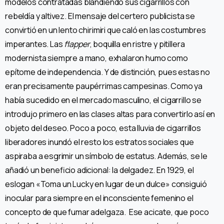
modelos contratadas blandiendo sus cigarrillos con
rebeldía y altivez. El mensaje del certero publicista se
convirtió en un lento chirimiri que caló en las costumbres
imperantes. Las
flapper
, boquilla en ristre y pitillera
modernista siempre a mano, exhalaron humo como
epítome de independencia. Y de distinción, pues estas no
eran precisamente paupérrimas campesinas. Como ya
había sucedido en el mercado masculino, el cigarrillo se
introdujo primero en las clases altas para convertirlo así en
objeto del deseo. Poco a poco, esta lluvia de cigarrillos
liberadores inundó el resto los estratos sociales que
aspiraba a esgrimir un símbolo de estatus. Además, se le
añadió un beneficio adicional: la delgadez. En 1929, el
eslogan «Toma un Lucky en lugar de un dulce» consiguió
inocular para siempre en el inconsciente femenino el
concepto de que fumar adelgaza. Ese acicate, que poco