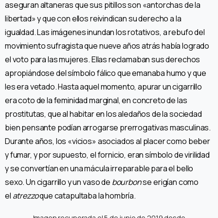
aseguran altaneras que sus pitillos son «antorchas de la
libertad» y que con ellos reivindican su derecho a la
igualdad. Las imágenes inundan los rotativos, a rebufo del
movimiento sufragista que nueve años atrás había logrado
el voto para las mujeres. Ellas reclamaban sus derechos
apropiándose del símbolo fálico que emanaba humo y que
les era vetado. Hasta aquel momento, apurar un cigarrillo
era coto de la feminidad marginal, en concreto de las
prostitutas, que al habitar en los aledaños de la sociedad
bien pensante podían arrogarse prerrogativas masculinas.
Durante años, los «vicios» asociados al placer como beber
y fumar, y por supuesto, el fornicio, eran símbolo de virilidad
y se convertían en una mácula irreparable para el bello
sexo. Un cigarrillo y un vaso de
bourbon
se erigían como
el
atrezzo
que catapultaba la hombría.
Imagen recuperada el 5 de junio de 2019 desde