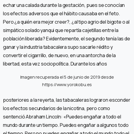
echar una calada durante la gestación, pues se conocían
los efectos adversos que el hábito causaba en el feto.
Pero ¿a quién era mejor creer?, ¿al tipo agrio del bigote o al
simpático solado yanqui que repartía cajetillas entre la
población liberada? Evidentemente, el segundo tenía las de
ganar y la industria tabacalera supo sacarle rédito y
convertir el cigarrillo, de nuevo, en una antorcha de la
libertad, esta vez sociopolítica.
Durante los años
Imagen recuperada el 5 de junio de 2019 desde
https://www.yorokobu.es
posteriores a la reyerta, las tabacaleras lograron esconder
los efectos secundarios de la nicotina, pero como
sentenció Abraham Lincoln: «Puedes engañar a todo el
mundo durante un tiempo. Puedes engañar a algunos todo
el tiempo. Pero no puedes engañar a todo el mundo todo el