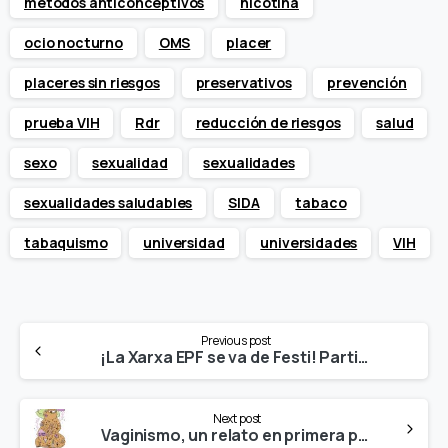
métodos anticonceptivos
nicotina
ocio nocturno
OMS
placer
placeres sin riesgos
preservativos
prevención
prueba VIH
Rdr
reducción de riesgos
salud
sexo
sexualidad
sexualidades
sexualidades saludables
SIDA
tabaco
tabaquismo
universidad
universidades
VIH
Continue
Previous post
Reading
¡La Xarxa EPF se va de Festi! Participamos del III Festival Apoye. No Castigue, edición online
Next post
Vaginismo, un relato en primera persona