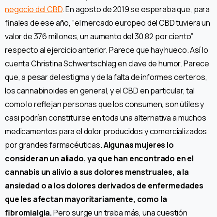
negocio del CBD
. En agosto de 2019 se esperaba que, para
finales de ese año, “el mercado europeo del CBD tuviera un
valor de 376 millones, un aumento del 30,82 por ciento”
respecto al ejercicio anterior. Parece que hay hueco. Así lo
cuenta Christina Schwertschlag en clave de humor. Parece
que, a pesar del estigma y de la falta de informes certeros,
los cannabinoides en general, y el CBD en particular, tal
como lo reflejan personas que los consumen, son útiles y
casi podrían constituirse en toda una alternativa a muchos
medicamentos para el dolor producidos y comercializados
por grandes farmacéuticas.
Algunas mujeres lo
consideran un aliado, ya que han encontrado en el
cannabis un alivio a sus dolores menstruales, a la
ansiedad o a los dolores derivados de enfermedades
que les afectan mayoritariamente, como la
fibromialgia.
Pero surge un traba más, una cuestión