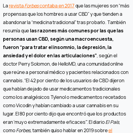
La
revista
Forbes
contaba en 2017
que las mujeres son “más
propensas que los hombres a usar CBD” y que tienden a
abandonar la “medicina tradicional” tras probarlo. También
resumía que
las razones más comunes por las que las
personas usan CBD, según una macroencuesta,
fueron “para tratar el insomnio, la depresión, la
ansiedad y el dolor en las articulaciones”
, según el
doctor Perry Solomon, de HelloMD, una comunidad online
que reúne a personal médico y pacientes relacionados con
cannabis. “El 42 por ciento de los usuarios de CBD dijeron
que habían dejado de usar medicamentos tradicionales
como los analgésicos Tylenol o medicamentos recetados
como Vicodin y habían cambiado a usar cannabis en su
lugar. El 80 por ciento dijo que encontró que los productos
eran ‘muy o extremadamente eficaces’”. El diario
El País
,
como
Forbes,
también quiso hablar en 2019 sobre
el