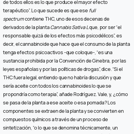
de todos ellos es lo que produce el mayor efecto
terapéutico”. Lo que sucede es que ese
full
spectrum
contiene THC, uno de esos decenas de
derivados de la planta
Cannabis Sativa L
que, por ser “el
responsable quizá de los efectos más psicodélicos”, es
decir, el cannabinoide que hace que el consumo de la planta
tenga efectos psicoactivos -que coloque-, “es una
sustancia prohibida por la Convención de Ginebra, por las
leyes españolas y por las políticas de drogas”, dice. “Si el
THC fuera legal, entiendo que no habría discusión y que
sería aceite con todos los cannabinoides lo que se
propondría como terapia”, añade Rodríguez. Vale, y, ¿cómo
se pasa de la planta a ese aceite o esa pomada? Los
componentes se extraen de la planta y se convierten en
compuestos químicos a través de un proceso de
sintetización, “o lo que se denomina técnicamente, un