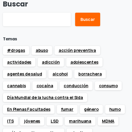
Buscar
Buscar
Temas
#drogas
abuso
acción preventiva
actividades
adicción
adolescentes
agentes de salud
alcohol
borrachera
cannabis
cocaína
conducción
consumo
Día Mundial de la lucha contra el Sida
En Plenas Facultades
fumar
género
humo
ITS
jóvenes
LSD
marihuana
MDMA