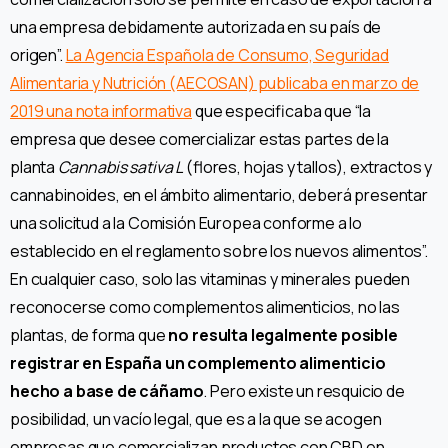
una empresa debidamente autorizada en su país de
origen”.
La Agencia Española de Consumo, Seguridad
Alimentaria y Nutrición (AECOSAN) publicaba en marzo de
2019 una nota informativa
que especificaba que “la
empresa que desee comercializar estas partes de la
planta
Cannabis sativa L
(flores, hojas y tallos), extractos y
cannabinoides, en el ámbito alimentario, deberá presentar
una solicitud a la Comisión Europea conforme a lo
establecido en el reglamento sobre los nuevos alimentos”.
En cualquier caso, solo las vitaminas y minerales pueden
reconocerse como complementos alimenticios, no las
plantas, de forma que
no resulta legalmente posible
registrar en España un complemento alimenticio
hecho a base de cáñamo
. Pero existe un resquicio de
posibilidad, un vacío legal, que es a la que se acogen
empresas que comercializan productos con CBD en