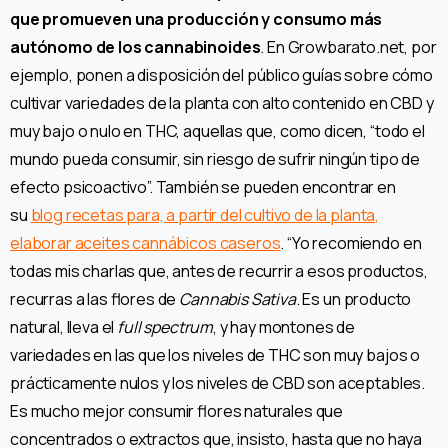
que promueven una producción y consumo más
autónomo de los cannabinoides
. En Growbarato.net, por
ejemplo, ponen a disposición del público guías sobre cómo
cultivar variedades de la planta con alto contenido en CBD y
muy bajo o nulo en THC, aquellas que, como dicen, “todo el
mundo pueda consumir, sin riesgo de sufrir ningún tipo de
efecto psicoactivo”. También se pueden encontrar en
su
blog recetas para, a partir del cultivo de la planta,
elaborar aceites cannábicos caseros
. “Yo recomiendo en
todas mis charlas que, antes de recurrir a esos productos,
recurras a las flores de
Cannabis Sativa
. Es un producto
natural, lleva el
full spectrum
, y hay montones de
variedades en las que los niveles de THC son muy bajos o
prácticamente nulos y los niveles de CBD son aceptables.
Es mucho mejor consumir flores naturales que
concentrados o extractos que, insisto, hasta que no haya