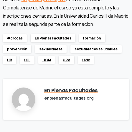
Complutense de Madrid el curso ya esta completo y las
inscripciones cerradas. En la Universidad Carlos III de Madrid
se realiza la segunda parte de la formación.
#drogas
En Plenas Facultades
formación
prevención
sexualidades
sexualidades saludables
UB
UC·
UCM
URV
UVic
En Plenas Facultades
enplenasfacultades.org