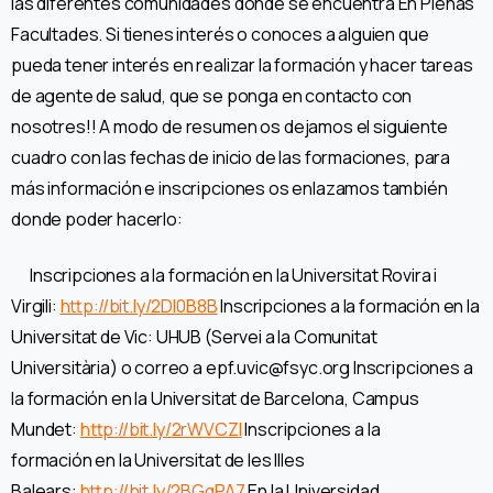
las diferentes comunidades donde se encuentra En Plenas
Facultades. Si tienes interés o conoces a alguien que
pueda tener interés en realizar la formación y hacer tareas
de agente de salud, que se ponga en contacto con
nosotres!! A modo de resumen os dejamos el siguiente
cuadro con las fechas de inicio de las formaciones, para
más información e inscripciones os enlazamos también
donde poder hacerlo:
Inscripciones a la formación en la Universitat Rovira i
Virgili:
http://bit.ly/2Dl0B8B
Inscripciones a la formación en la
Universitat de Vic: UHUB (Servei a la Comunitat
Universitària) o correo a epf.uvic@fsyc.org Inscripciones a
la formación en la Universitat de Barcelona, Campus
Mundet:
http://bit.ly/2rWVCZI
Inscripciones a la
formación en la Universitat de les Illes
Balears:
http://bit.ly/2BGqPA7
En la Universidad