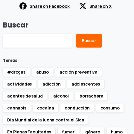
Share on Facebook
Share on X
Buscar
Buscar
Temas
#drogas
abuso
acción preventiva
actividades
adicción
adolescentes
agentes de salud
alcohol
borrachera
cannabis
cocaína
conducción
consumo
Día Mundial de la lucha contra el Sida
En Plenas Facultades
fumar
género
humo