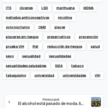
ITS
jóvenes
LSD
marihuana
MDMA
métodos anticonceptivos
nicotina
ocio nocturno
OMS
placer
placeres sin riesgos
preservativos
prevención
prueba VIH
Rdr
reducción de riesgos
salud
sexo
sexualidad
sexualidades
sexualidades saludables
SIDA
tabaco
tabaquismo
universidad
universidades
VIH
Continue
Previous post
Reading
El alcohol está pasado de moda. Así es el nuevo ‘botellón’