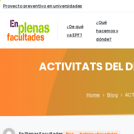
Proyecto preventivo en universidades
¿Qué
¿De qué
hacemos y
va EPF?
dónde?
ACTIVITATS
DEL
D
Home
Blog
ACT
En Plenas Facultades
Blog
Noticias y Novedades