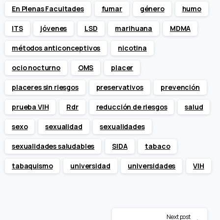
En Plenas Facultades
fumar
género
humo
ITS
jóvenes
LSD
marihuana
MDMA
métodos anticonceptivos
nicotina
ocio nocturno
OMS
placer
placeres sin riesgos
preservativos
prevención
prueba VIH
Rdr
reducción de riesgos
salud
sexo
sexualidad
sexualidades
sexualidades saludables
SIDA
tabaco
tabaquismo
universidad
universidades
VIH
Next post