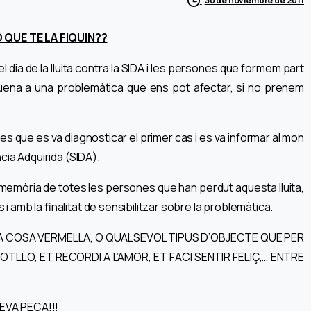
30 de noviembre de 2011
 QUE TE LA FIQUIN??
l dia de la lluita contra la SIDA i les persones que formem part
quena a una problemàtica que ens pot afectar, si no prenem
que es va diagnosticar el primer cas i es va informar al mon
cia Adquirida (SIDA).
 memòria de totes les persones que han perdut aquesta lluita,
amb la finalitat de sensibilitzar sobre la problemàtica.
UNA COSA VERMELLA, O QUALSEVOL TIPUS D’OBJECTE QUE PER
LLO, ET RECORDI A L’AMOR, ET FACI SENTIR FELIÇ,… ENTRE
EVA PEÇA!!!