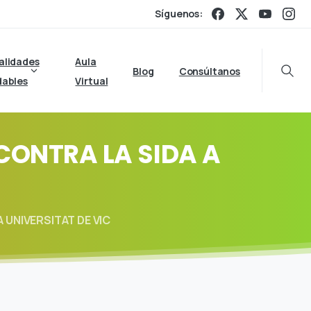
Síguenos:
alidades
Aula
Blog
Consúltanos
Searc
dables
Virtual
CONTRA
LA
SIDA
A
A UNIVERSITAT DE VIC