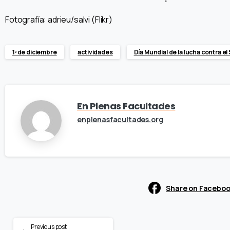
Fotografía: adrieu/salvi (Flikr)
1º de diciembre
actividades
Día Mundial de la lucha contra el
En Plenas Facultades
enplenasfacultades.org
Share on Facebo
Continue
Previous post