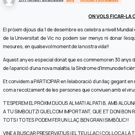
ON VOLS FICAR-LA O
El pròxim dijous dia 1 de desembre es celebra a nivell Mundial e
de la Universitat de Vic no podem ser menys ni donar l’es
mesures, en qualsevol moment de la nostra vida!!
Aquest any es especial donat que es commemoren 30 anys des 
de l’aparició d’una nova malaltia, la Síndrome d’Immunodeficièn
Et convidem a PARTICIPAR en l’elaboració d’un llaç gegant en
com a recolzament de les persones que conviuen amb el virus i 
T’ESPEREM EL PRÒXIM DIJOUS AL MATI AL PATI B, AMB ALG
A TU SIMBOLITZI QUELCOM IMPORTANT, QUE ET DONI BON ROT
TOTS I TOTES PODEM FER UN LLAÇ BEN GRAN I SIMBÒLIC!!
VINE A BUSCAR PRESERVATIUS I EL TEU LLAÇ I COL·LOCA LA T