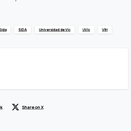
 Sida
SIDA
Universidad de Vic
UVic
VIH
ok
Share on X