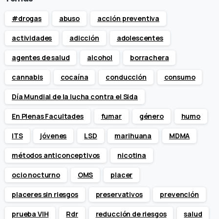
#drogas
abuso
acción preventiva
actividades
adicción
adolescentes
agentes de salud
alcohol
borrachera
cannabis
cocaína
conducción
consumo
Día Mundial de la lucha contra el Sida
En Plenas Facultades
fumar
género
humo
ITS
jóvenes
LSD
marihuana
MDMA
métodos anticonceptivos
nicotina
ocio nocturno
OMS
placer
placeres sin riesgos
preservativos
prevención
prueba VIH
Rdr
reducción de riesgos
salud