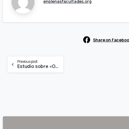
enplenasfacultades.org
Share on Facebo
Continue
Previous post
Estudio sobre «Ocio nocturno, consumo de drogas y sexualidad»
Reading