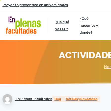
Proyecto preventivo en universidades
¿Qué
¿De qué
hacemos y
va EPF?
dónde?
ACTIVIDAD
Ho
En Plenas Facultades
Blog
Noticias y Novedades