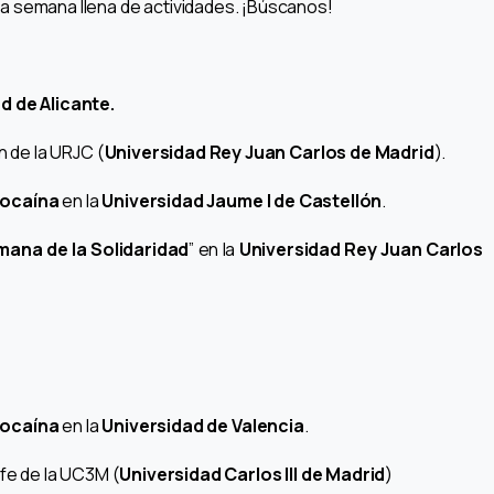
na semana llena de actividades. ¡Búscanos!
d de Alicante.
 de la URJC (
Universidad Rey Juan Carlos de Madrid
).
ocaína
en la
Universidad Jaume I de Castellón
.
ana de la Solidaridad
” en la
Universidad Rey Juan Carlos
ocaína
en la
Universidad de Valencia
.
fe de la UC3M (
Universidad Carlos III de Madrid
)