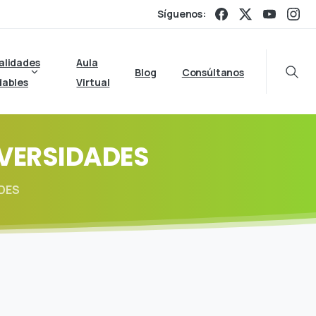
Síguenos:
alidades
Aula
Blog
Consúltanos
Searc
dables
Virtual
VERSIDADES
ADES