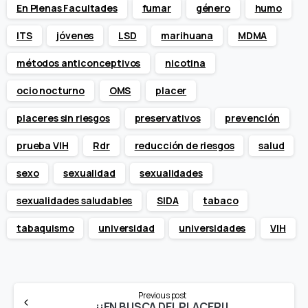
En Plenas Facultades
fumar
género
humo
ITS
jóvenes
LSD
marihuana
MDMA
métodos anticonceptivos
nicotina
ocio nocturno
OMS
placer
placeres sin riesgos
preservativos
prevención
prueba VIH
Rdr
reducción de riesgos
salud
sexo
sexualidad
sexualidades
sexualidades saludables
SIDA
tabaco
tabaquismo
universidad
universidades
VIH
Continue
Previous post
¡¡EN BUSCA DEL PLACER!!