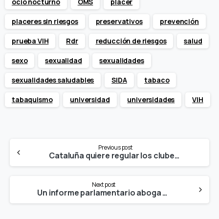
ocio nocturno
OMS
placer
placeres sin riesgos
preservativos
prevención
prueba VIH
Rdr
reducción de riesgos
salud
sexo
sexualidad
sexualidades
sexualidades saludables
SIDA
tabaco
tabaquismo
universidad
universidades
VIH
Continue
Previous post
Reading
Cataluña quiere regular los clubes de cannabis.
Next post
Un informe parlamentario aboga por aumentar el gasto público en atención a las Drogodependencias