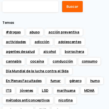
Buscar
Temas
#drogas
abuso
acción preventiva
actividades
adicción
adolescentes
agentes de salud
alcohol
borrachera
cannabis
cocaína
conducción
consumo
Día Mundial de la lucha contra el Sida
En Plenas Facultades
fumar
género
humo
ITS
jóvenes
LSD
marihuana
MDMA
métodos anticonceptivos
nicotina