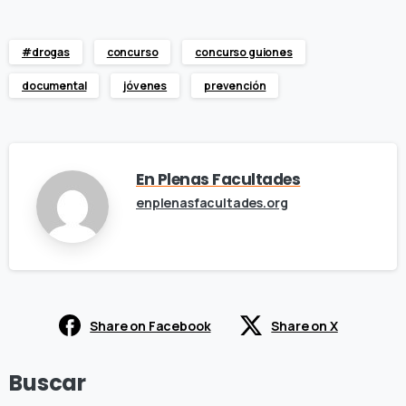
#drogas
concurso
concurso guiones
documental
jóvenes
prevención
En Plenas Facultades
enplenasfacultades.org
Share on Facebook
Share on X
Buscar