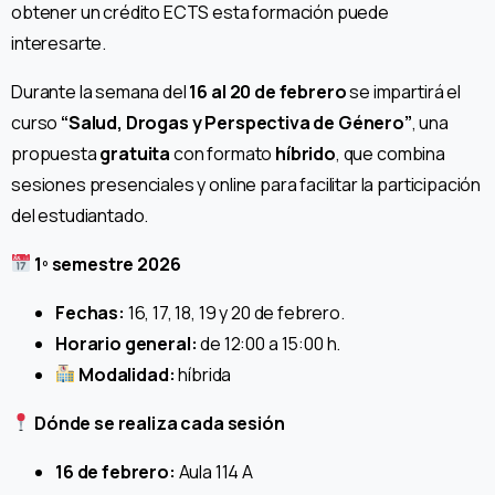
obtener un crédito ECTS esta formación puede
interesarte.
Durante la semana del
16 al 20 de febrero
se impartirá el
curso
“Salud, Drogas y Perspectiva de Género”
, una
propuesta
gratuita
con formato
híbrido
, que combina
sesiones presenciales y online para facilitar la participación
del estudiantado.
1º semestre 2026
Fechas:
16, 17, 18, 19 y 20 de febrero.
Horario general:
de 12:00 a 15:00 h.
Modalidad:
híbrida
Dónde se realiza cada sesión
16 de febrero:
Aula 114 A