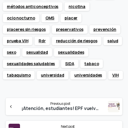
métodos anticonceptivos
nicotina
ocio nocturno
OMS
placer
placeres sin riesgos
preservativos
prevención
prueba VIH
Rdr
reducción de riesgos
salud
sexo
sexualidad
sexualidades
sexualidades saludables
SIDA
tabaco
tabaquismo
universidad
universidades
VIH
Continue
Previous post
Reading
¡Atención, estudiantes! EPF vuelve a las aulas en este segundo semestre!
Next post