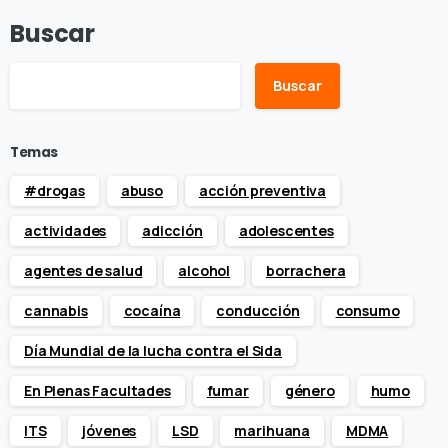
Buscar
Buscar
Temas
#drogas
abuso
acción preventiva
actividades
adicción
adolescentes
agentes de salud
alcohol
borrachera
cannabis
cocaína
conducción
consumo
Día Mundial de la lucha contra el Sida
En Plenas Facultades
fumar
género
humo
ITS
jóvenes
LSD
marihuana
MDMA