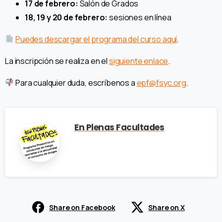
17 de febrero:
Salón de Grados
18, 19 y 20 de febrero:
sesiones en línea
Puedes descargar el programa del curso aquí
.
La inscripción se realiza en el
siguiente enlace
.
Para cualquier duda, escríbenos a
epf@fsyc.org
.
En Plenas Facultades
Share on Facebook
Share on X