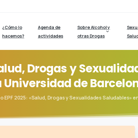
¿Cómo lo
Agenda de
Sobre Alcohol y
Sexu
hacemos?
actividades
otras Drogas
Salu
alud,
Drogas
y
Sexualida
a
Universidad
de
Barcelo
o EPF 2025: «Salud, Drogas y Sexualidades Saludables» en