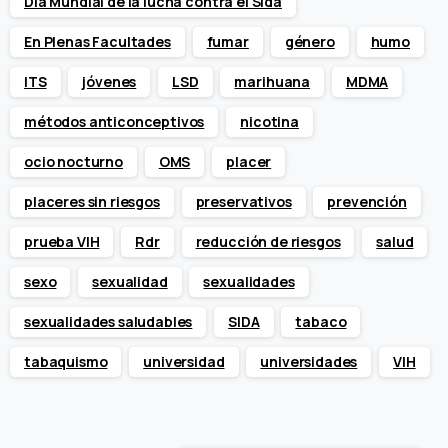
Día Mundial de la lucha contra el Sida
En Plenas Facultades
fumar
género
humo
ITS
jóvenes
LSD
marihuana
MDMA
métodos anticonceptivos
nicotina
ocio nocturno
OMS
placer
placeres sin riesgos
preservativos
prevención
prueba VIH
Rdr
reducción de riesgos
salud
sexo
sexualidad
sexualidades
sexualidades saludables
SIDA
tabaco
tabaquismo
universidad
universidades
VIH