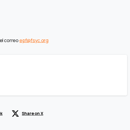
 el correo
epf@fsyc.org
ok
Share on X