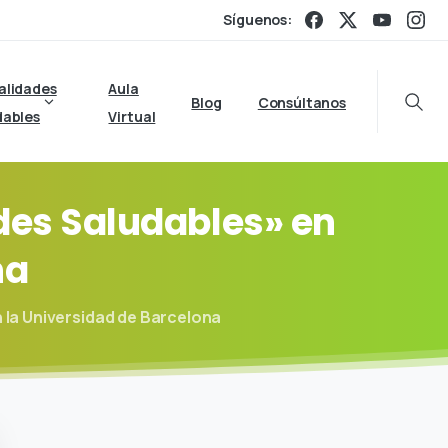
Síguenos:
alidades
Aula
Blog
Consúltanos
Searc
dables
Virtual
des
Saludables»
en
na
 la Universidad de Barcelona