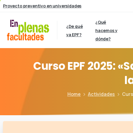
Proyecto preventivo en universidades
¿Qué
¿De qué
hacemos y
va EPF?
dónde?
Curso
EPF
2025:
«S
l
Home
Actividades
Curs