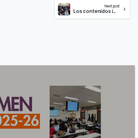
Next post
Los contenidos impartidos en la formación del EPF en la UCM han sido útiles y rigurosos para poder generar cambios positivos en la sociedad