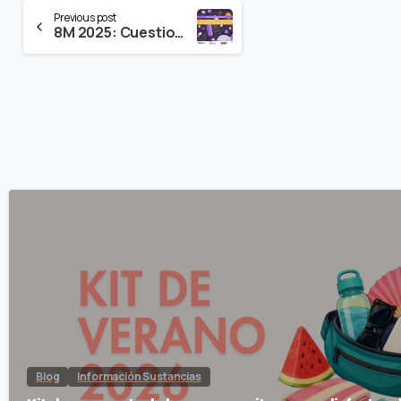
Continue
Previous post
8M 2025: Cuestionamos la patologización y sobremedicalización de las mujeres
Reading
Blog
Información Sustancias