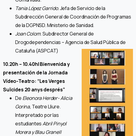
Tania López Garrido.
Jefa de Servicio de la
Subdirección General de Coordinación de Programas
de la DGPNSD. Ministerio de Sanidad.
Joan Colom
. Subdirector General de
Drogodependencias – Agencia de Salud Pública de
Cataluña (ASPCAT)
10.20h – 10.40h| Bienvenida y
presentación de la Jornada
Vídeo-Teatro: “Les Verges
Suïcides 20 anys després”
De
Eleonora Herder- Alicia
Gorina,
Teatre Lliure.
Interpretado por las
estudiantes
Abril Pinyol
Morera y Blau Granell