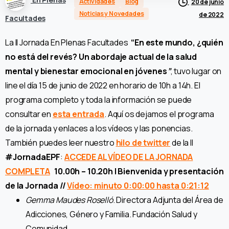
Actividades
Blog
20 de junio
Noticias y Novedades
de 2022
Facultades
La II Jornada En Plenas Facultades
“En este mundo, ¿quién
no está del revés? Un abordaje actual de la salud
mental y bienestar emocional en jóvenes
”
, tuvo lugar on
line el día 15 de junio de 2022 en horario de 10h a 14h. El
programa completo y toda la información se puede
consultar en
esta entrada
. Aquí os dejamos el programa
de la jornada y enlaces a los vídeos y las ponencias.
También puedes leer nuestro
hilo de twitter
de la II
#JornadaEPF
:
ACCEDE AL VÍDEO DE LA JORNADA
COMPLETA
10.00h – 10.20h | Bienvenida y presentación
de la Jornada //
Vídeo: minuto 0:00:00 hasta 0:21:12
Gemma Maudes Roselló
. Directora Adjunta del Área de
Adicciones, Género y Familia. Fundación Salud y
Comunidad.