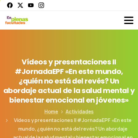
Vídeos
y
presentaciones
II
#JornadaEPF
«En
este
mundo,
¿quién
no
está
del
revés?
Un
abordaje
actual
de
la
salud
mental
y
bienestar
emocional
en
jóvenes»
Home
Actividades
Vídeos y presentaciones II #JornadaEPF «En este
mundo, ¿quién no está del revés? Un abordaje
actual de la salud mental y bienestar emocional en