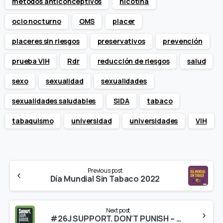
métodos anticonceptivos
nicotina
ocio nocturno
OMS
placer
placeres sin riesgos
preservativos
prevención
prueba VIH
Rdr
reducción de riesgos
salud
sexo
sexualidad
sexualidades
sexualidades saludables
SIDA
tabaco
tabaquismo
universidad
universidades
VIH
Continue
Previous post
Reading
Día Mundial Sin Tabaco 2022
Next post
#26J SUPPORT. DON’T PUNISH – APOYE. NO CASTIGUE – Día de acción mundial de 2022: Diez años construyendo alternativas sostenibles a la “guerra contra las drogas”