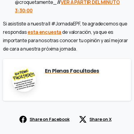
@croquetamente_
//
VER A PARTIR DEL MINUTO
3:30:00
Si asististe a nuestra II #JornadaEPF, te agradecemos que
respondas
esta encuesta
de valoración, ya que es
importante para nosotras conocer tu opinión y así mejorar
de cara a nuestra próxima jornada.
En Plenas Facultades
Share on Facebook
Share on X