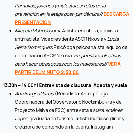
Pantallas, jóvenes y malestares: retos en la
prevención en la etapa post-pandémica
//
DESCARGA
PRESENTACIÓN
Micaela Mahi Cuyami.
Artista, escritora, activista
antirracista. Vicepresidenta ASCR Nikosia y
Lucía
Serra Domínguez
.
Psicóloga psicoanalista, equipo de
coordinación ASCR Nikosia.
Propuestas colectivas
para hacer otras cosas con los malestares
//
VER A
PARTIR DEL MINUTO 2:50:00
13.30h – 14.00h | Entrevista de clausura: Acepta y vuela
Ana Burgos García
(Periodista, Antropóloga,
Coordinadora del Observatorio Noctambul@s y del
Proyecto Malva de FSC) entrevista a
Mara Jiménez
López
, graduada en turismo, artista multidisciplinar y
creadora de contenido en la cuenta Instagram