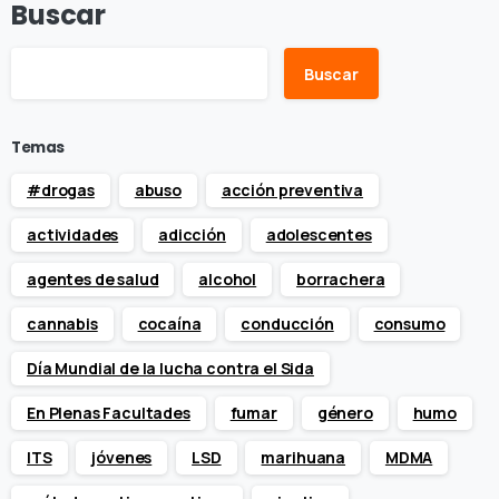
Buscar
Buscar
Temas
#drogas
abuso
acción preventiva
actividades
adicción
adolescentes
agentes de salud
alcohol
borrachera
cannabis
cocaína
conducción
consumo
Día Mundial de la lucha contra el Sida
En Plenas Facultades
fumar
género
humo
ITS
jóvenes
LSD
marihuana
MDMA