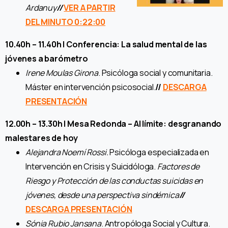
Ardanuy
//
VER A PARTIR
DEL MINUTO 0:22:00
10.40h – 11.40h | Conferencia: La salud mental de las
jóvenes a barómetro
Irene Moulas Girona
. Psicóloga social y comunitaria.
Máster en intervención psicosocial.
//
DESCARGA
PRESENTACIÓN
12.00h – 13.30h | Mesa Redonda – Al límite: desgranando
malestares de hoy
Alejandra Noemí Rossi.
Psicóloga especializada en
Intervención en Crisis y Suicidóloga.
Factores de
Riesgo y Protección de las conductas suicidas en
jóvenes, desde una perspectiva sindémica
//
DESCARGA PRESENTACIÓN
Sónia Rubio Jansana
. Antropóloga Social y Cultura.