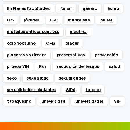
En Plenas Facultades
fumar
género
humo
ITS
jóvenes
LSD
marihuana
MDMA
métodos anticonceptivos
nicotina
ocio nocturno
OMS
placer
placeres sin riesgos
preservativos
prevención
prueba VIH
Rdr
reducción de riesgos
salud
sexo
sexualidad
sexualidades
sexualidades saludables
SIDA
tabaco
tabaquismo
universidad
universidades
VIH