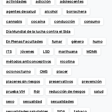
actividades
adicción
adolescentes
agentes de salud
alcohol
borrachera
cannabis
cocaína
conducción
consumo
Día Mundial de la lucha contra el Sida
En Plenas Facultades
fumar
género
humo
ITS
jóvenes
LSD
marihuana
MDMA
métodos anticonceptivos
nicotina
ocio nocturno
OMS
placer
placeres sin riesgos
preservativos
prevención
prueba VIH
Rdr
reducción de riesgos
salud
sexo
sexualidad
sexualidades
sexualidades saludables
SIDA
tabaco