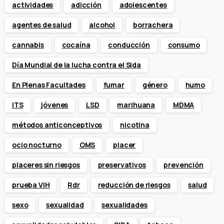
actividades
adicción
adolescentes
agentes de salud
alcohol
borrachera
cannabis
cocaína
conducción
consumo
Día Mundial de la lucha contra el Sida
En Plenas Facultades
fumar
género
humo
ITS
jóvenes
LSD
marihuana
MDMA
métodos anticonceptivos
nicotina
ocio nocturno
OMS
placer
placeres sin riesgos
preservativos
prevención
prueba VIH
Rdr
reducción de riesgos
salud
sexo
sexualidad
sexualidades