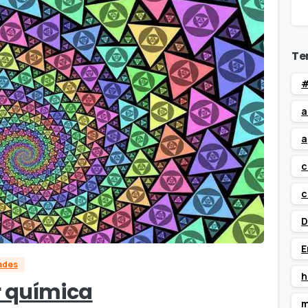
Te
#
a
a
c
c
D
E
dades
h
r química
m