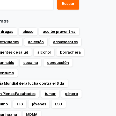
Buscar
mas
drogas
abuso
acción preventiva
ctividades
adicción
adolescentes
gentes de salud
alcohol
borrachera
annabis
cocaína
conducción
onsumo
ía Mundial de la lucha contra el Sida
n Plenas Facultades
fumar
género
umo
ITS
jóvenes
LSD
arihuana
MDMA