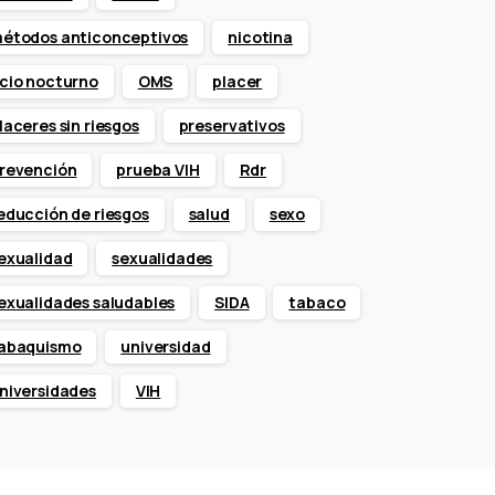
étodos anticonceptivos
nicotina
cio nocturno
OMS
placer
laceres sin riesgos
preservativos
revención
prueba VIH
Rdr
educción de riesgos
salud
sexo
exualidad
sexualidades
exualidades saludables
SIDA
tabaco
abaquismo
universidad
niversidades
VIH