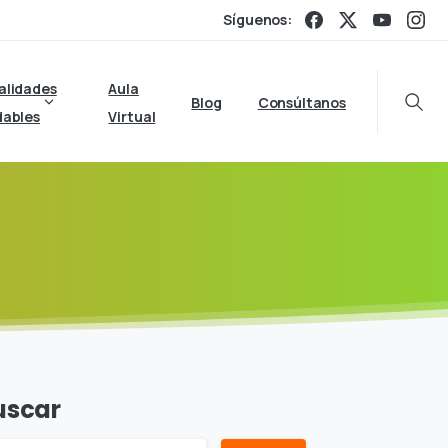
Síguenos:
alidades
Aula
Blog
Consúltanos
Searc
dables
Virtual
uscar