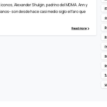
 iconos, Alexander Shulgin, padrino del MDMA. Ann y
m
ianos- son desde hace casi medio siglo el faro que
o
p
Read more
p
r
s
s
t
u