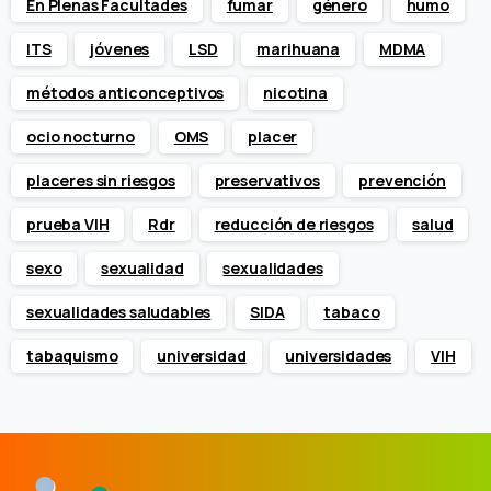
En Plenas Facultades
fumar
género
humo
ITS
jóvenes
LSD
marihuana
MDMA
métodos anticonceptivos
nicotina
ocio nocturno
OMS
placer
placeres sin riesgos
preservativos
prevención
prueba VIH
Rdr
reducción de riesgos
salud
sexo
sexualidad
sexualidades
sexualidades saludables
SIDA
tabaco
tabaquismo
universidad
universidades
VIH