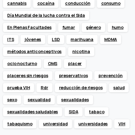
cannabis
cocaína
conducción
consumo
Día Mundial de la lucha contra el Sida
En Plenas Facultades
fumar
género
humo
ITS
jóvenes
LSD
marihuana
MDMA
métodos anticonceptivos
nicotina
ocio nocturno
OMS
placer
placeres sin riesgos
preservativos
prevención
prueba VIH
Rdr
reducción de riesgos
salud
sexo
sexualidad
sexualidades
sexualidades saludables
SIDA
tabaco
tabaquismo
universidad
universidades
VIH