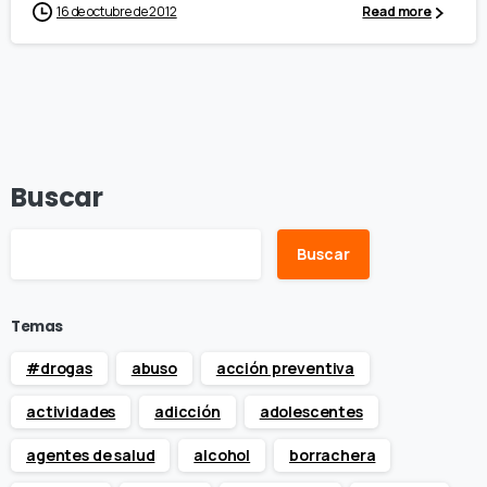
16 de octubre de 2012
Read more
Buscar
Buscar
Temas
#drogas
abuso
acción preventiva
actividades
adicción
adolescentes
agentes de salud
alcohol
borrachera