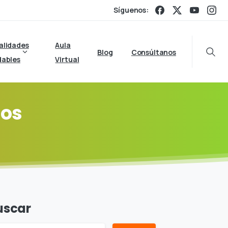
Síguenos:
alidades
Aula
Blog
Consúltanos
Searc
dables
Virtual
gos
uscar