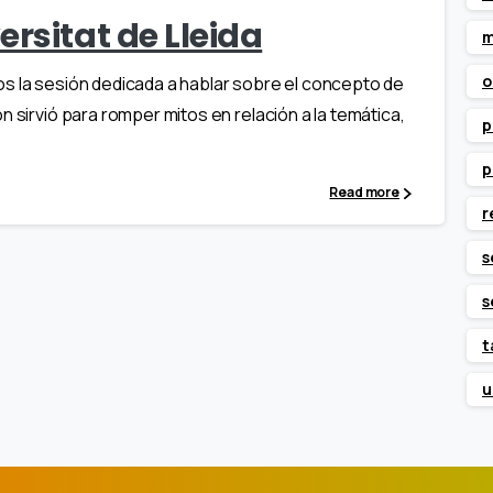
rsitat de Lleida
m
o
s la sesión dedicada a hablar sobre el concepto de
n sirvió para romper mitos en relación a la temática,
p
p
Read more
r
s
s
t
u