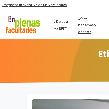
Proyecto preventivo en universidades
¿Qué
¿De qué
hacemos y
va EPF?
dónde?
Et