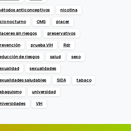
étodos anticonceptivos
nicotina
cio nocturno
OMS
placer
laceres sin riesgos
preservativos
revención
prueba VIH
Rdr
educción de riesgos
salud
sexo
exualidad
sexualidades
exualidades saludables
SIDA
tabaco
abaquismo
universidad
niversidades
VIH