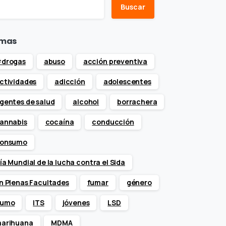
Buscar
mas
drogas
abuso
acción preventiva
ctividades
adicción
adolescentes
gentes de salud
alcohol
borrachera
annabis
cocaína
conducción
onsumo
ía Mundial de la lucha contra el Sida
n Plenas Facultades
fumar
género
umo
ITS
jóvenes
LSD
arihuana
MDMA