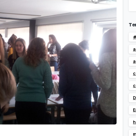
Te
#
a
a
c
c
D
E
h
m