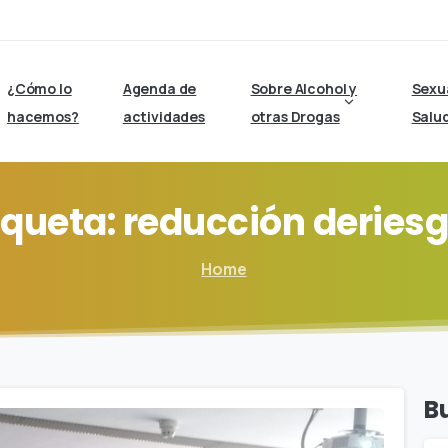
¿Cómo lo
Agenda de
Sobre Alcohol y
Sexu
hacemos?
actividades
otras Drogas
Salu
iqueta:
reducción
deries
Home
B