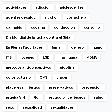
actividades
adicción
adolescentes
agentes de salud
alcohol
borrachera
cannabis
cocaína
conducción
consumo
Día Mundial de la lucha contra el Sida
En Plenas Facultades
fumar
género
humo
ITS
jóvenes
LSD
marihuana
MDMA
métodos anticonceptivos
nicotina
ocio nocturno
OMS
placer
placeres sin riesgos
preservativos
prevención
prueba VIH
Rdr
reducción de riesgos
salud
sexo
sexualidad
sexualidades