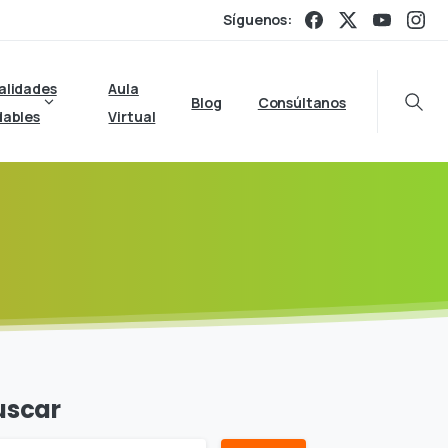
Síguenos:
alidades
Aula
Blog
Consúltanos
Searc
dables
Virtual
uscar