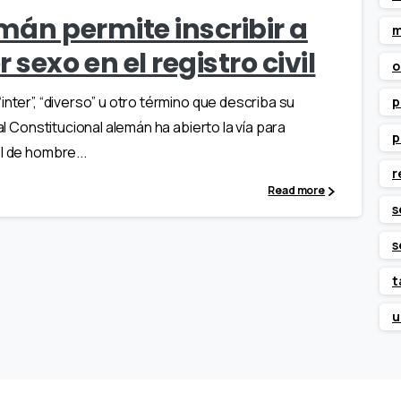
mán permite inscribir a
m
sexo en el registro civil
o
nter”, “diverso” u otro término que describa su
p
al Constitucional alemán ha abierto la vía para
p
l de hombre...
r
Read more
s
s
t
u