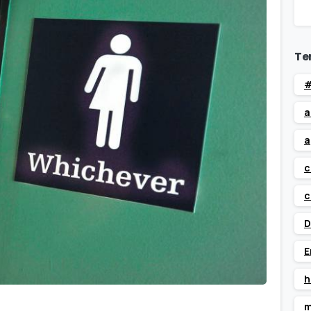
Te
#
a
a
c
c
D
E
h
m