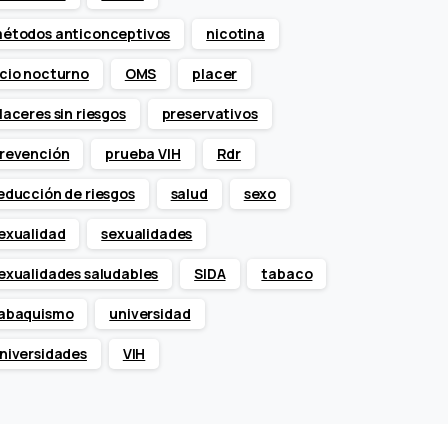
étodos anticonceptivos
nicotina
cio nocturno
OMS
placer
laceres sin riesgos
preservativos
revención
prueba VIH
Rdr
educción de riesgos
salud
sexo
exualidad
sexualidades
exualidades saludables
SIDA
tabaco
abaquismo
universidad
niversidades
VIH