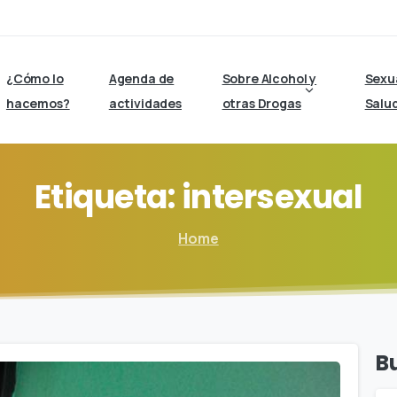
¿Cómo lo
Agenda de
Sobre Alcohol y
Sexu
hacemos?
actividades
otras Drogas
Salu
Etiqueta:
intersexual
Home
B