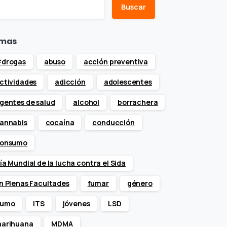
Buscar
mas
drogas
abuso
acción preventiva
ctividades
adicción
adolescentes
gentes de salud
alcohol
borrachera
annabis
cocaína
conducción
onsumo
ía Mundial de la lucha contra el Sida
n Plenas Facultades
fumar
género
umo
ITS
jóvenes
LSD
arihuana
MDMA