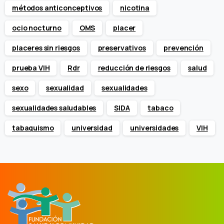
métodos anticonceptivos
nicotina
ocio nocturno
OMS
placer
placeres sin riesgos
preservativos
prevención
prueba VIH
Rdr
reducción de riesgos
salud
sexo
sexualidad
sexualidades
sexualidades saludables
SIDA
tabaco
tabaquismo
universidad
universidades
VIH