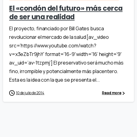
El «condón del futuro» más cerca
de ser una realidad
El proyecto, financiado por Bill Gates busca
revolucionar el mercado de la salud [av_video
src=’https://www.youtube.com/watch?
v=x3eZbTr9jhY’ format=’16-9′ width=’16’ height=’9′
av_uid=’av-1tzpmj’] El preservativo será mucho más
fino, irrompible y potencialmente más placentero.
Esta es la idea con la que se presenta el...
10 de julio de 2014
Read more