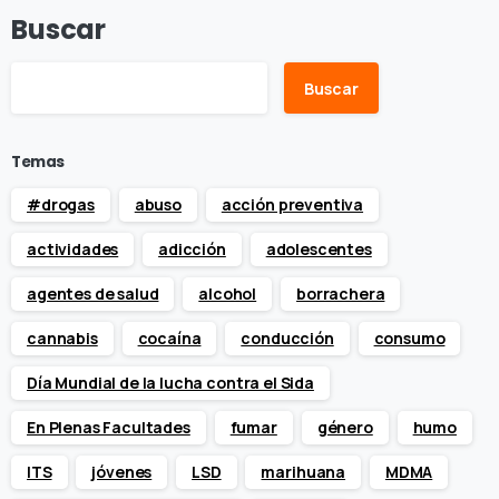
Buscar
Buscar
Temas
#drogas
abuso
acción preventiva
actividades
adicción
adolescentes
agentes de salud
alcohol
borrachera
cannabis
cocaína
conducción
consumo
Día Mundial de la lucha contra el Sida
En Plenas Facultades
fumar
género
humo
ITS
jóvenes
LSD
marihuana
MDMA