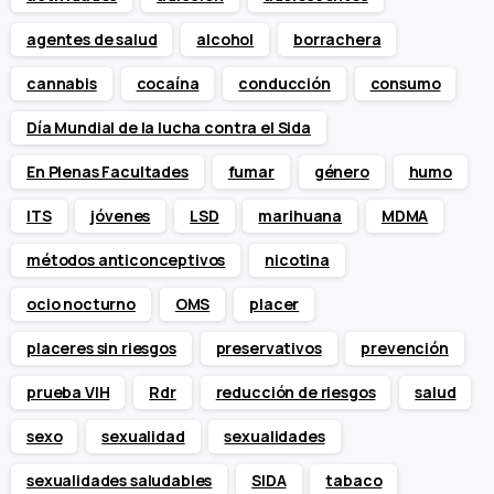
agentes de salud
alcohol
borrachera
cannabis
cocaína
conducción
consumo
Día Mundial de la lucha contra el Sida
En Plenas Facultades
fumar
género
humo
ITS
jóvenes
LSD
marihuana
MDMA
métodos anticonceptivos
nicotina
ocio nocturno
OMS
placer
placeres sin riesgos
preservativos
prevención
prueba VIH
Rdr
reducción de riesgos
salud
sexo
sexualidad
sexualidades
sexualidades saludables
SIDA
tabaco