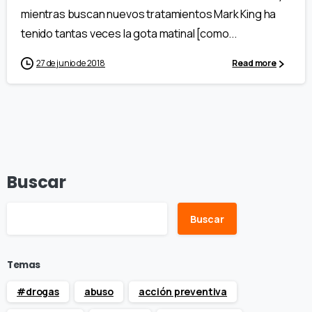
mientras buscan nuevos tratamientos Mark King ha
tenido tantas veces la gota matinal [como...
27 de junio de 2018
Read more
Buscar
Buscar
Temas
#drogas
abuso
acción preventiva