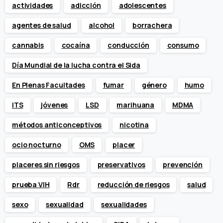
actividades
adicción
adolescentes
agentes de salud
alcohol
borrachera
cannabis
cocaína
conducción
consumo
Día Mundial de la lucha contra el Sida
En Plenas Facultades
fumar
género
humo
ITS
jóvenes
LSD
marihuana
MDMA
métodos anticonceptivos
nicotina
ocio nocturno
OMS
placer
placeres sin riesgos
preservativos
prevención
prueba VIH
Rdr
reducción de riesgos
salud
sexo
sexualidad
sexualidades