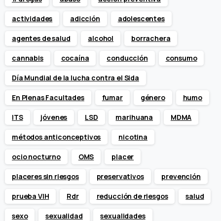
actividades
adicción
adolescentes
agentes de salud
alcohol
borrachera
cannabis
cocaína
conducción
consumo
Día Mundial de la lucha contra el Sida
En Plenas Facultades
fumar
género
humo
ITS
jóvenes
LSD
marihuana
MDMA
métodos anticonceptivos
nicotina
ocio nocturno
OMS
placer
placeres sin riesgos
preservativos
prevención
prueba VIH
Rdr
reducción de riesgos
salud
sexo
sexualidad
sexualidades