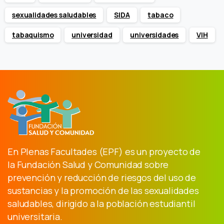
sexualidades saludables
SIDA
tabaco
tabaquismo
universidad
universidades
VIH
En Plenas Facultades (EPF) es un proyecto de
la Fundación Salud y Comunidad sobre
prevención y reducción de riesgos del uso de
sustancias y la promoción de las sexualidades
saludables, dirigido a la población estudiantil
universitaria.