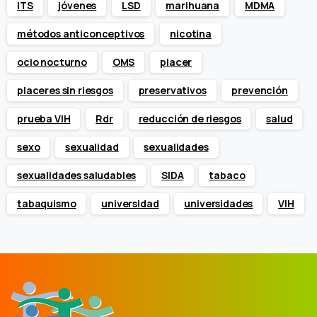
ITS
jóvenes
LSD
marihuana
MDMA
métodos anticonceptivos
nicotina
ocio nocturno
OMS
placer
placeres sin riesgos
preservativos
prevención
prueba VIH
Rdr
reducción de riesgos
salud
sexo
sexualidad
sexualidades
sexualidades saludables
SIDA
tabaco
tabaquismo
universidad
universidades
VIH