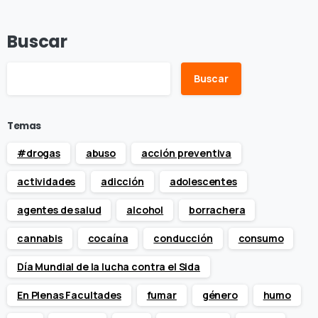
Buscar
Buscar
Temas
#drogas
abuso
acción preventiva
actividades
adicción
adolescentes
agentes de salud
alcohol
borrachera
cannabis
cocaína
conducción
consumo
Día Mundial de la lucha contra el Sida
En Plenas Facultades
fumar
género
humo