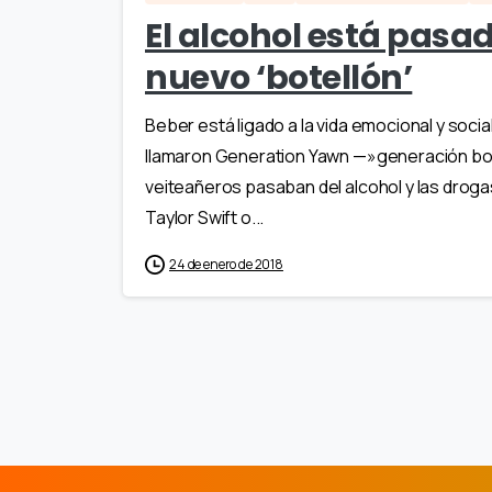
El alcohol está pasad
nuevo ‘botellón’
Beber está ligado a la vida emocional y soci
llamaron Generation Yawn —»generación bo
veiteañeros pasaban del alcohol y las droga
Taylor Swift o...
24 de enero de 2018