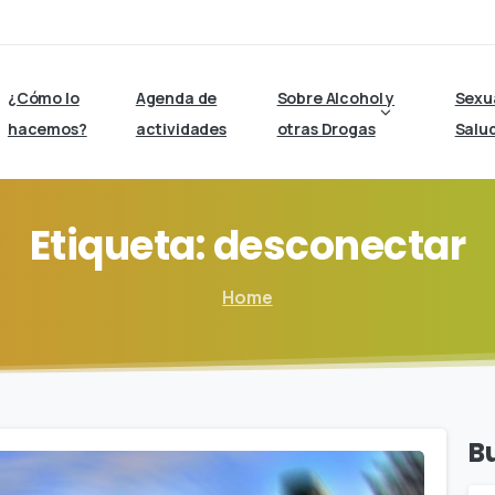
¿Cómo lo
Agenda de
Sobre Alcohol y
Sexu
hacemos?
actividades
otras Drogas
Salu
Etiqueta:
desconectar
Home
B