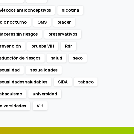
étodos anticonceptivos
nicotina
cio nocturno
OMS
placer
laceres sin riesgos
preservativos
revención
prueba VIH
Rdr
educción de riesgos
salud
sexo
exualidad
sexualidades
exualidades saludables
SIDA
tabaco
abaquismo
universidad
niversidades
VIH