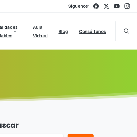
Síguenos:
alidades
Aula
Blog
Consúltanos
Searc
dables
Virtual
uscar