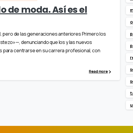
o de moda. Así es el
m
o
al, pero de las generaciones anteriores Primero los
p
stezo»—, denunciando que los y las nuevos
p
s para centrarse en su carrera profesional, con
r
s
Read more
s
t
u