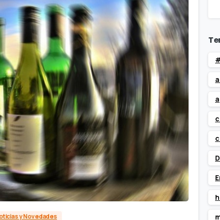
Te
#
a
a
c
c
D
E
h
oticias y Novedades
m