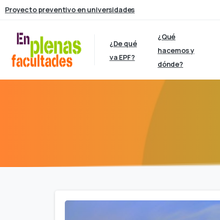
Proyecto preventivo en universidades
¿Qué
¿De qué
hacemos y
va EPF?
dónde?