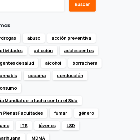
Buscar
mas
drogas
abuso
acción preventiva
ctividades
adicción
adolescentes
gentes de salud
alcohol
borrachera
annabis
cocaína
conducción
onsumo
ía Mundial de la lucha contra el Sida
n Plenas Facultades
fumar
género
umo
ITS
jóvenes
LSD
arihuana
MDMA