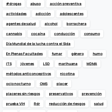
#drogas
abuso
acción preventiva
actividades
adicción
adolescentes
agentes de salud
alcohol
borrachera
cannabis
cocaína
conducción
consumo
Día Mundial de la lucha contra el Sida
En Plenas Facultades
fumar
género
humo
ITS
jóvenes
LSD
marihuana
MDMA
métodos anticonceptivos
nicotina
ocio nocturno
OMS
placer
placeres sin riesgos
preservativos
prevención
prueba VIH
Rdr
reducción de riesgos
salud