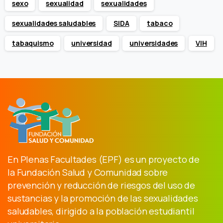
sexo
sexualidad
sexualidades
sexualidades saludables
SIDA
tabaco
tabaquismo
universidad
universidades
VIH
En Plenas Facultades (EPF) es un proyecto de
la Fundación Salud y Comunidad sobre
prevención y reducción de riesgos del uso de
sustancias y la promoción de las sexualidades
saludables, dirigido a la población estudiantil