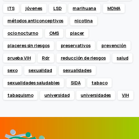
ITS
jóvenes
LSD
marihuana
MDMA
métodos anticonceptivos
nicotina
ocio nocturno
OMS
placer
placeres sin riesgos
preservativos
prevención
prueba VIH
Rdr
reducción de riesgos
salud
sexo
sexualidad
sexualidades
sexualidades saludables
SIDA
tabaco
tabaquismo
universidad
universidades
VIH