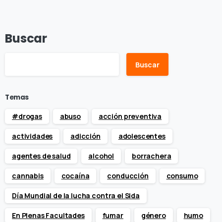
Buscar
Buscar
Temas
#drogas
abuso
acción preventiva
actividades
adicción
adolescentes
agentes de salud
alcohol
borrachera
cannabis
cocaína
conducción
consumo
Día Mundial de la lucha contra el Sida
En Plenas Facultades
fumar
género
humo