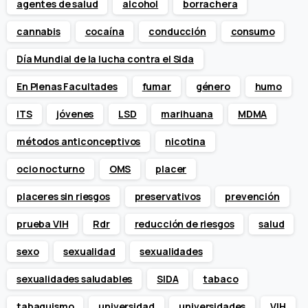
agentes de salud
alcohol
borrachera
cannabis
cocaína
conducción
consumo
Día Mundial de la lucha contra el Sida
En Plenas Facultades
fumar
género
humo
ITS
jóvenes
LSD
marihuana
MDMA
métodos anticonceptivos
nicotina
ocio nocturno
OMS
placer
placeres sin riesgos
preservativos
prevención
prueba VIH
Rdr
reducción de riesgos
salud
sexo
sexualidad
sexualidades
sexualidades saludables
SIDA
tabaco
tabaquismo
universidad
universidades
VIH